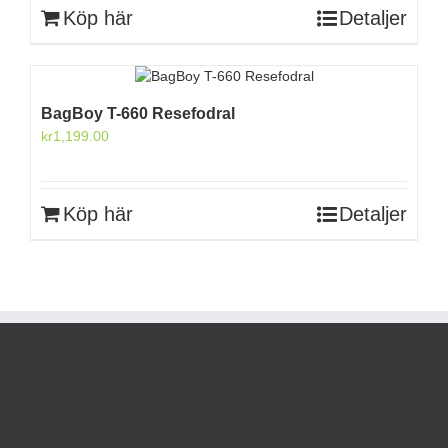
Köp här
Detaljer
BagBoy T-660 Resefodral
kr
1,199.00
Köp här
Detaljer