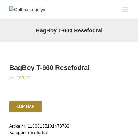
Fortsätt
till
innehållet
BagBoy T-660 Resefodral
BagBoy T-660 Resefodral
kr
1,199.00
KÖP HÄR
Artikelnr:
11608135101473786
Kategori:
resefodral