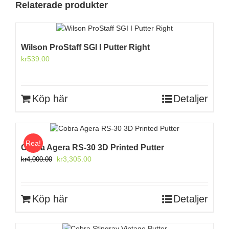
Relaterade produkter
Wilson ProStaff SGI I Putter Right
kr
539.00
Köp här
Detaljer
Rea!
Cobra Agera RS-30 3D Printed Putter
Det
Det
kr
3,305.00
kr
4,000.00
ursprungliga
nuvarande
priset
priset
var:
är:
Köp här
Detaljer
kr4,000.00.
kr3,305.00.