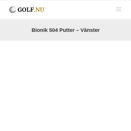
Fortsätt
till
innehållet
Bionik 504 Putter – Vänster