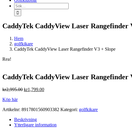
Golfklubbar
Sök
efter:
CaddyTek CaddyView Laser Rangefinder 
Hem
golfkikare
CaddyTek CaddyView Laser Rangefinder V3 + Slope
Rea!
CaddyTek CaddyView Laser Rangefinder 
Det
Det
kr
2,995.00
kr
1,799.00
ursprungliga
nuvarande
Köp här
priset
priset
var:
är:
Artikelnr:
8917801560903382
Kategori:
golfkikare
kr2,995.00.
kr1,799.00.
Beskrivning
Ytterligare information