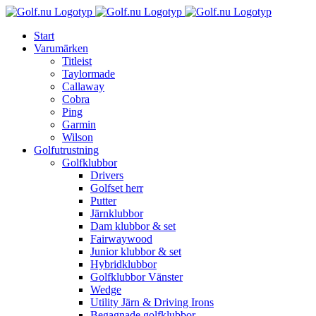
Fortsätt
till
Start
innehållet
Varumärken
Titleist
Taylormade
Callaway
Cobra
Ping
Garmin
Wilson
Golfutrustning
Golfklubbor
Drivers
Golfset herr
Putter
Järnklubbor
Dam klubbor & set
Fairwaywood
Junior klubbor & set
Hybridklubbor
Golfklubbor Vänster
Wedge
Utility Järn & Driving Irons
Begagnade golfklubbor