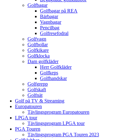
Golfbagar
Golfbagar på REA
Bärbagar
Vagnbagar
Pencilbag
Golfresefodral
Golfvagn
Golfbollar
Golfkikare
Golfklocka
Dam golfkläder
Herr Golfkläder
Golfkeps
Golfhandskar
Golfgrepp
Golfskaft
Golfnät
Golf på TV & Streaming
Europatouren
Tävlingsprogram Europatouren
LPGA tour
Tävlingsprogram LPGA tour
PGA Touren
Tävlingsprogram PGA Touren 2023