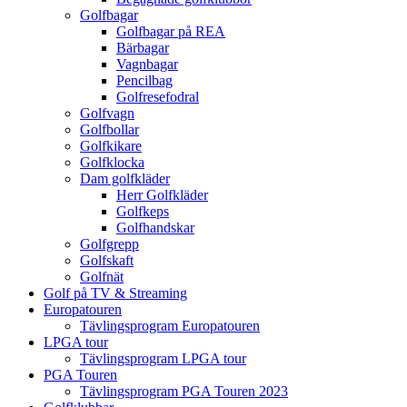
Golfbagar
Golfbagar på REA
Bärbagar
Vagnbagar
Pencilbag
Golfresefodral
Golfvagn
Golfbollar
Golfkikare
Golfklocka
Dam golfkläder
Herr Golfkläder
Golfkeps
Golfhandskar
Golfgrepp
Golfskaft
Golfnät
Golf på TV & Streaming
Europatouren
Tävlingsprogram Europatouren
LPGA tour
Tävlingsprogram LPGA tour
PGA Touren
Tävlingsprogram PGA Touren 2023