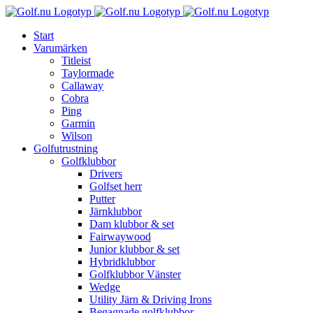
Fortsätt
till
Start
innehållet
Varumärken
Titleist
Taylormade
Callaway
Cobra
Ping
Garmin
Wilson
Golfutrustning
Golfklubbor
Drivers
Golfset herr
Putter
Järnklubbor
Dam klubbor & set
Fairwaywood
Junior klubbor & set
Hybridklubbor
Golfklubbor Vänster
Wedge
Utility Järn & Driving Irons
Begagnade golfklubbor