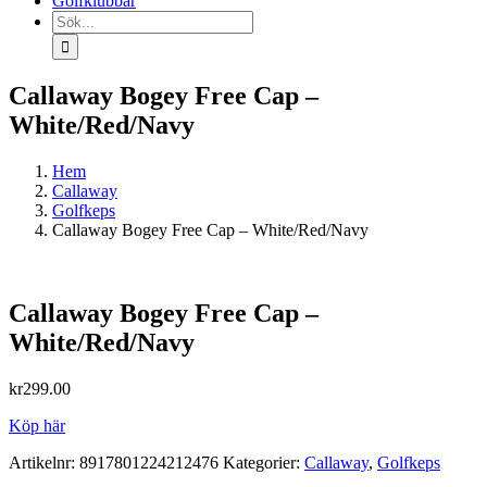
Golfklubbar
Sök
efter:
Callaway Bogey Free Cap –
White/Red/Navy
Hem
Callaway
Golfkeps
Callaway Bogey Free Cap – White/Red/Navy
Callaway Bogey Free Cap –
White/Red/Navy
kr
299.00
Köp här
Artikelnr:
8917801224212476
Kategorier:
Callaway
,
Golfkeps