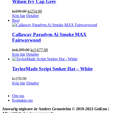
Wilson Ivy Cap Grey
Det
Det
kr
299.00
kr
254.00
ursprungliga
nuvarande
Köp här
Detaljer
priset
priset
Rea!
var:
är:
kr299.00.
kr254.00.
Callaway Paradym Ai Smoke MAX
Fairwaywood
Det
Det
kr
4,399.00
kr
3,677.00
ursprungliga
nuvarande
Köp här
Detaljer
priset
priset
var:
är:
kr4,399.00.
kr3,677.00.
TaylorMade Script Seeker Hat – White
kr
259.00
Köp här
Detaljer
Om oss
Kontakta oss
Ansvarig utgivare är Anders Granström © 2019-2023 Golf.nu |