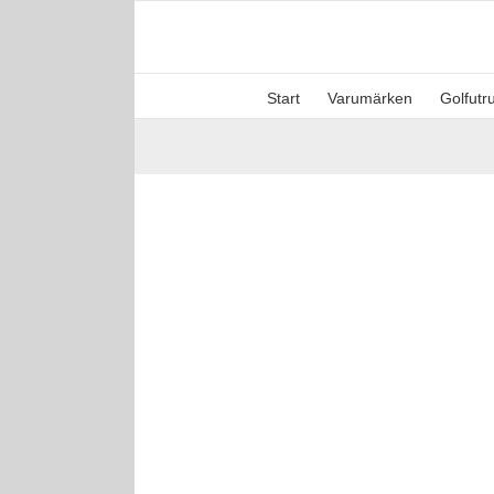
Fortsätt
till
innehållet
Start
Varumärken
Golfutr