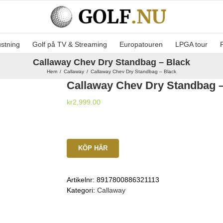
ustning
Golf på TV & Streaming
Europatouren
LPGA tour
Callaway Chev Dry Standbag – Black
Hem
Callaway
Callaway Chev Dry Standbag – Black
Callaway Chev Dry Standbag –
kr
2,999.00
KÖP HÄR
Artikelnr:
8917800886321113
Kategori:
Callaway