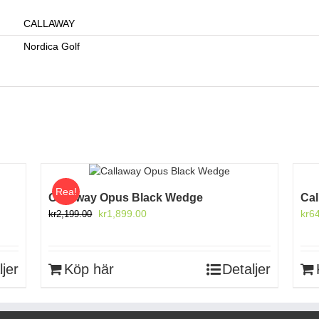
CALLAWAY
Nordica Golf
Rea!
Callaway Opus Black Wedge
Cal
Det
Det
kr
1,899.00
kr
6
kr
2,199.00
ursprungliga
nuvarande
priset
priset
var:
är:
ljer
Köp här
Detaljer
kr2,199.00.
kr1,899.00.