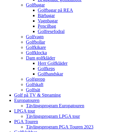
Golfbagar
Golfbagar på REA
Bärbagar
Vagnbagar
Pencilbag
Golfresefodral
Golfvagn
Golfbollar
Golfkikare
Golfklocka
Dam golfkläder
Herr Golfkläder
Golfkeps
Golfhandskar
Golfgrepp
Golfskaft
Golfnät
Golf på TV & Streaming
Europatouren
Tävlingsprogram Europatouren
LPGA tour
Tävlingsprogram LPGA tour
PGA Touren
Tävlingsprogram PGA Touren 2023