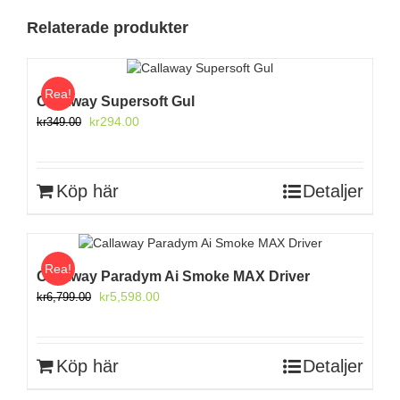
Relaterade produkter
Rea!
Callaway Supersoft Gul
Det
Det
kr
294.00
kr
349.00
ursprungliga
nuvarande
priset
priset
var:
är:
Köp här
Detaljer
kr349.00.
kr294.00.
Rea!
Callaway Paradym Ai Smoke MAX Driver
Det
Det
kr
5,598.00
kr
6,799.00
ursprungliga
nuvarande
priset
priset
var:
är:
Köp här
Detaljer
kr6,799.00.
kr5,598.00.