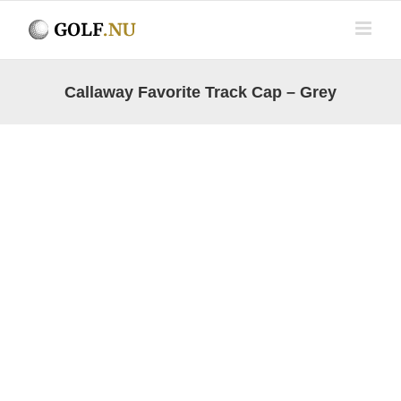
Fortsätt
till
innehållet
Callaway Favorite Track Cap – Grey