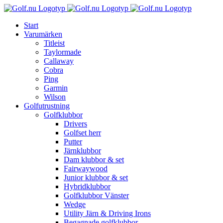
Fortsätt
till
Start
innehållet
Varumärken
Titleist
Taylormade
Callaway
Cobra
Ping
Garmin
Wilson
Golfutrustning
Golfklubbor
Drivers
Golfset herr
Putter
Järnklubbor
Dam klubbor & set
Fairwaywood
Junior klubbor & set
Hybridklubbor
Golfklubbor Vänster
Wedge
Utility Järn & Driving Irons
Begagnade golfklubbor