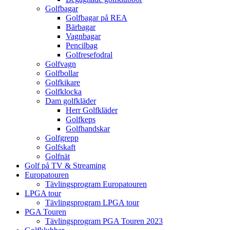
Golfbagar
Golfbagar på REA
Bärbagar
Vagnbagar
Pencilbag
Golfresefodral
Golfvagn
Golfbollar
Golfkikare
Golfklocka
Dam golfkläder
Herr Golfkläder
Golfkeps
Golfhandskar
Golfgrepp
Golfskaft
Golfnät
Golf på TV & Streaming
Europatouren
Tävlingsprogram Europatouren
LPGA tour
Tävlingsprogram LPGA tour
PGA Touren
Tävlingsprogram PGA Touren 2023