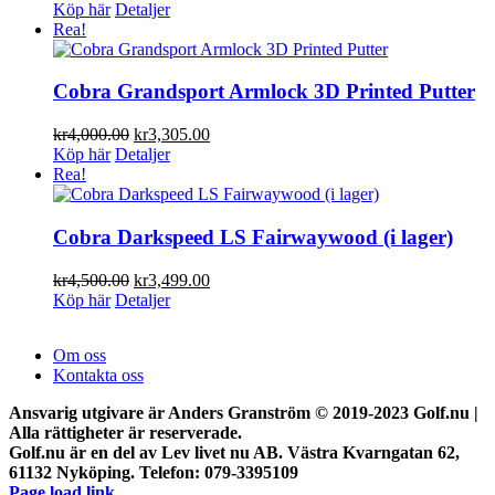
Köp här
Detaljer
Rea!
Cobra Grandsport Armlock 3D Printed Putter
Det
Det
kr
4,000.00
kr
3,305.00
ursprungliga
nuvarande
Köp här
Detaljer
priset
priset
Rea!
var:
är:
kr4,000.00.
kr3,305.00.
Cobra Darkspeed LS Fairwaywood (i lager)
Det
Det
kr
4,500.00
kr
3,499.00
ursprungliga
nuvarande
Köp här
Detaljer
priset
priset
var:
är:
Om oss
kr4,500.00.
kr3,499.00.
Kontakta oss
Ansvarig utgivare är Anders Granström © 2019-2023 Golf.nu |
Alla rättigheter är reserverade.
Golf.nu är en del av Lev livet nu AB. Västra Kvarngatan 62,
61132 Nyköping. Telefon: 079-3395109
Page load link