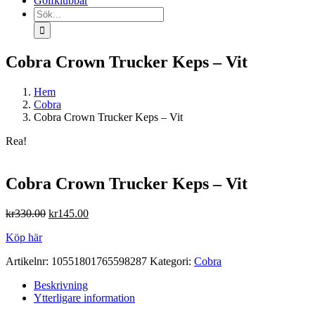
Golfklubbar
Sök
efter:
Cobra Crown Trucker Keps – Vit
Hem
Cobra
Cobra Crown Trucker Keps – Vit
Rea!
Cobra Crown Trucker Keps – Vit
Det
Det
kr
330.00
kr
145.00
ursprungliga
nuvarande
Köp här
priset
priset
var:
är:
Artikelnr:
10551801765598287
Kategori:
Cobra
kr330.00.
kr145.00.
Beskrivning
Ytterligare information