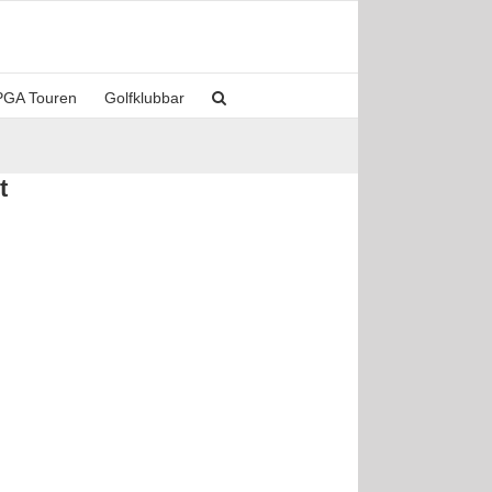
PGA Touren
Golfklubbar
t