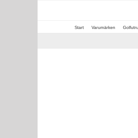
Fortsätt
till
innehållet
Start
Varumärken
Golfutr