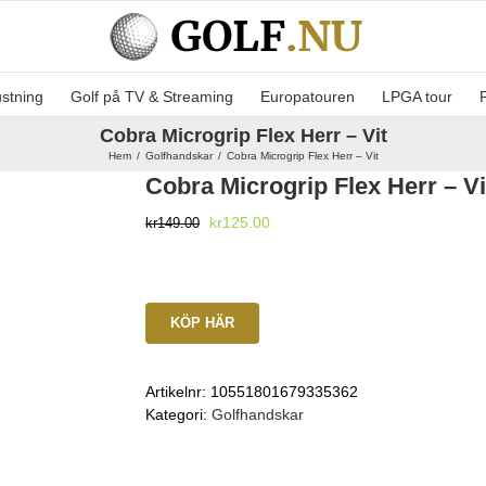
ustning
Golf på TV & Streaming
Europatouren
LPGA tour
Cobra Microgrip Flex Herr – Vit
Hem
Golfhandskar
Cobra Microgrip Flex Herr – Vit
Cobra Microgrip Flex Herr – Vi
Det
Det
kr
125.00
kr
149.00
ursprungliga
nuvarande
priset
priset
var:
är:
kr149.00.
kr125.00.
KÖP HÄR
Artikelnr:
10551801679335362
Kategori:
Golfhandskar