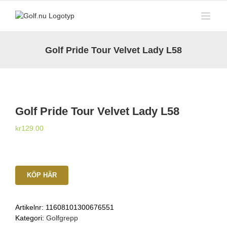
Fortsätt
till
innehållet
Golf Pride Tour Velvet Lady L58
Golf Pride Tour Velvet Lady L58
kr
129.00
KÖP HÄR
Artikelnr:
11608101300676551
Kategori:
Golfgrepp