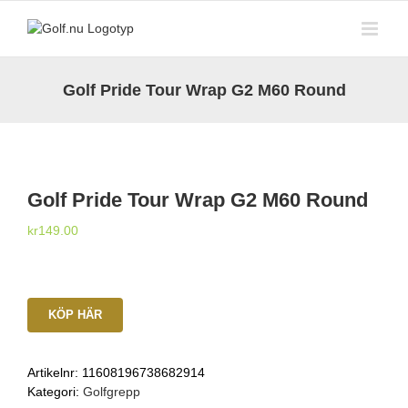
Fortsätt
till
innehållet
Golf Pride Tour Wrap G2 M60 Round
Golf Pride Tour Wrap G2 M60 Round
kr
149.00
KÖP HÄR
Artikelnr:
11608196738682914
Kategori:
Golfgrepp