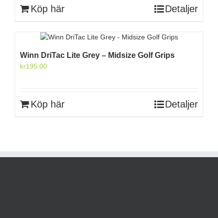
var:
är:
Köp här
Detaljer
kr150.00.
kr75.00.
Winn DriTac Lite Grey – Midsize Golf Grips
kr
195.00
Köp här
Detaljer