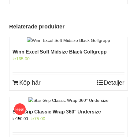
Relaterade produkter
Winn Excel Soft Midsize Black Golfgrepp
kr
165.00
Köp här
Detaljer
Rea!
Star Grip Classic Wrap 360° Undersize
Det
Det
kr
75.00
kr
150.00
ursprungliga
nuvarande
priset
priset