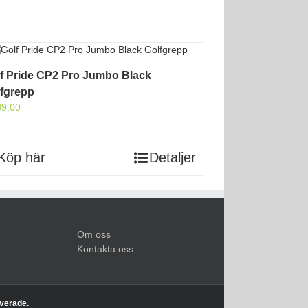
f Pride CP2 Pro Jumbo Black
fgrepp
89.00
Köp här
Detaljer
Om oss
Kontakta oss
rverade.