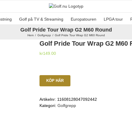
ustning
Golf på TV & Streaming
Europatouren
LPGA tour
Golf Pride Tour Wrap G2 M60 Round
Hem
Golfgrepp
Golf Pride Tour Wrap G2 M60 Round
Golf Pride Tour Wrap G2 M60
kr
149.00
KÖP HÄR
Artikelnr:
11608128047092442
Kategori:
Golfgrepp