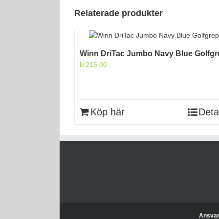
Relaterade produkter
Winn DriTac Jumbo Navy Blue Golfg
kr
215.00
Köp här
Deta
Ansvari