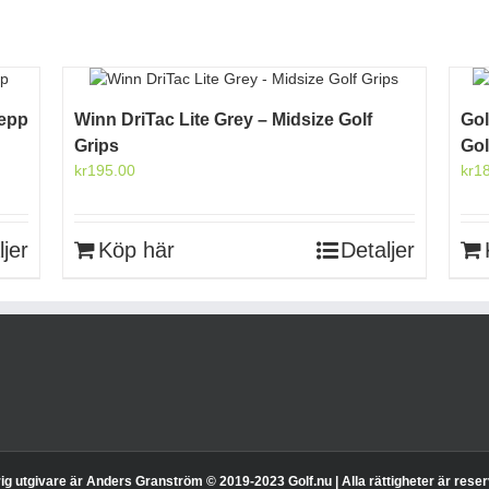
repp
Winn DriTac Lite Grey – Midsize Golf
Gol
Grips
Gol
kr
195.00
kr
1
ljer
Köp här
Detaljer
g utgivare är Anders Granström © 2019-2023 Golf.nu | Alla rättigheter är rese