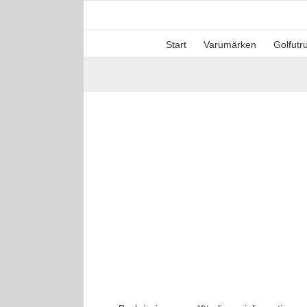
Fortsätt
till
innehållet
Start
Varumärken
Golfutr