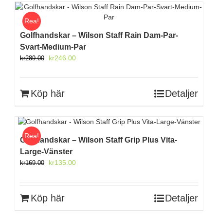
Rea!
Golfhandskar – Wilson Staff Rain Dam-Par-
Svart-Medium-Par
Det
Det
kr
246.00
kr
289.00
ursprungliga
nuvarande
priset
priset
var:
är:
Köp här
Detaljer
kr289.00.
kr246.00.
Rea!
Golfhandskar – Wilson Staff Grip Plus Vita-
Large-Vänster
Det
Det
kr
135.00
kr
169.00
ursprungliga
nuvarande
priset
priset
var:
är:
Köp här
Detaljer
kr169.00.
kr135.00.