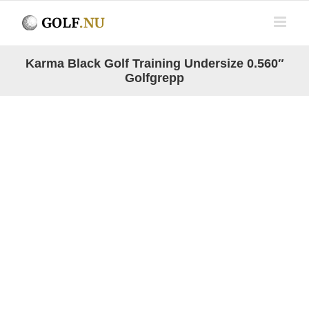
Fortsätt
till
innehållet
Karma Black Golf Training Undersize 0.560″
Golfgrepp