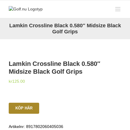
Fortsätt
till
innehållet
Lamkin Crossline Black 0.580″ Midsize Black
Golf Grips
Lamkin Crossline Black 0.580″
Midsize Black Golf Grips
kr
125.00
KÖP HÄR
Artikelnr:
8917802060405036