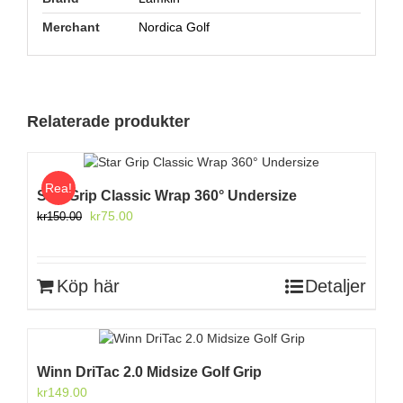
Merchant
Nordica Golf
Relaterade produkter
Rea!
Star Grip Classic Wrap 360° Undersize
Det
Det
kr
75.00
kr
150.00
ursprungliga
nuvarande
priset
priset
var:
är:
Köp här
Detaljer
kr150.00.
kr75.00.
Winn DriTac 2.0 Midsize Golf Grip
kr
149.00