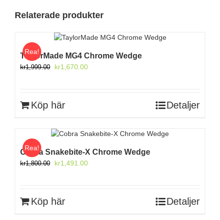
Relaterade produkter
Rea!
TaylorMade MG4 Chrome Wedge
Det
Det
kr
1,670.00
kr
1,999.00
ursprungliga
nuvarande
priset
priset
var:
är:
Köp här
Detaljer
kr1,999.00.
kr1,670.00.
Rea!
Cobra Snakebite-X Chrome Wedge
Det
Det
kr
1,491.00
kr
1,800.00
ursprungliga
nuvarande
priset
priset
var:
är:
Köp här
Detaljer
kr1,800.00.
kr1,491.00.