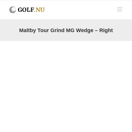
Fortsätt
till
innehållet
Maltby Tour Grind MG Wedge – Right