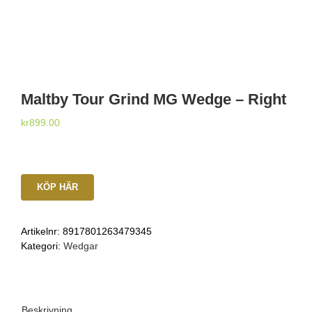
Maltby Tour Grind MG Wedge – Right
kr
899.00
KÖP HÄR
Artikelnr:
8917801263479345
Kategori:
Wedgar
Beskrivning