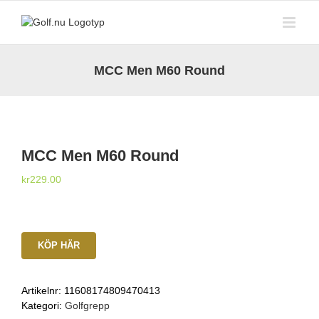
Fortsätt
till
innehållet
MCC Men M60 Round
MCC Men M60 Round
kr
229.00
KÖP HÄR
Artikelnr:
11608174809470413
Kategori:
Golfgrepp