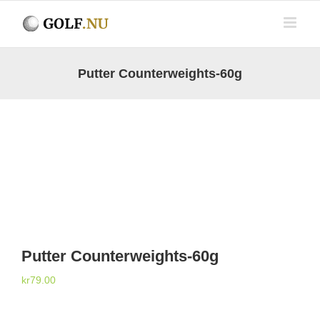
Fortsätt
till
innehållet
Putter Counterweights-60g
Putter Counterweights-60g
kr
79.00