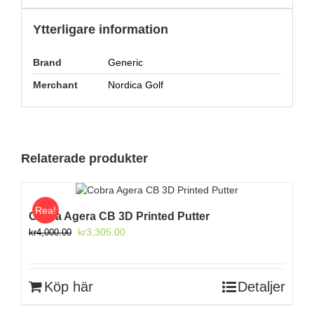
Ytterligare information
Brand
Generic
Merchant
Nordica Golf
Relaterade produkter
Rea!
Cobra Agera CB 3D Printed Putter
Det
Det
kr
3,305.00
kr
4,000.00
ursprungliga
nuvarande
priset
priset
var:
är:
Köp här
Detaljer
kr4,000.00.
kr3,305.00.