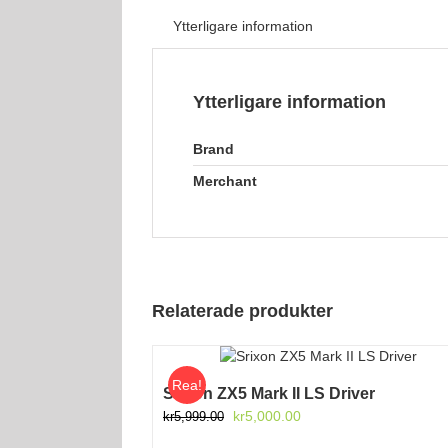
Ytterligare information
Ytterligare information
Brand
Merchant
Relaterade produkter
Rea!
Srixon ZX5 Mark II LS Driver
Det
Det
kr
5,000.00
kr
5,999.00
ursprungliga
nuvarande