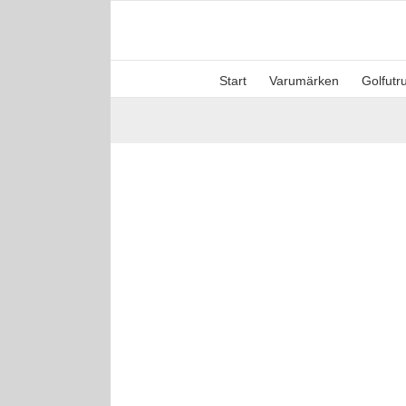
Fortsätt
till
innehållet
Start
Varumärken
Golfutr