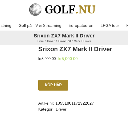
ustning
Golf på TV & Streaming
Europatouren
LPGA tour
Srixon ZX7 Mark II Driver
Hem
Driver
Srixon ZX7 Mark II Driver
Srixon ZX7 Mark II Driver
Det
Det
kr
5,000.00
kr
5,999.00
ursprungliga
nuvarande
priset
priset
var:
är:
kr5,999.00.
kr5,000.00.
KÖP HÄR
Artikelnr:
10551801172922027
Kategori:
Driver