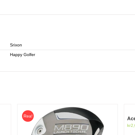
Srixon
Happy Golfer
Rea!
Ace
kr
2,