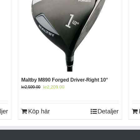
Maltby M890 Forged Driver-Right 10°
Det
Det
kr
2,209.00
kr
2,599.00
ursprungliga
nuvarande
priset
priset
var:
är:
ljer
Köp här
Detaljer
kr2,599.00.
kr2,209.00.