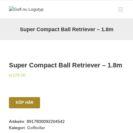
Fortsätt
till
innehållet
Super Compact Ball Retriever – 1.8m
Super Compact Ball Retriever – 1.8m
kr
229.00
KÖP HÄR
Artikelnr:
8917800092204542
Kategori:
Golfbollar