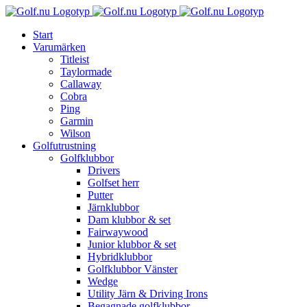
Fortsätt
till
Start
innehållet
Varumärken
Titleist
Taylormade
Callaway
Cobra
Ping
Garmin
Wilson
Golfutrustning
Golfklubbor
Drivers
Golfset herr
Putter
Järnklubbor
Dam klubbor & set
Fairwaywood
Junior klubbor & set
Hybridklubbor
Golfklubbor Vänster
Wedge
Utility Järn & Driving Irons
Begagnade golfklubbor