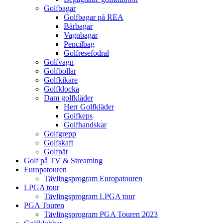
Golfbagar
Golfbagar på REA
Bärbagar
Vagnbagar
Pencilbag
Golfresefodral
Golfvagn
Golfbollar
Golfkikare
Golfklocka
Dam golfkläder
Herr Golfkläder
Golfkeps
Golfhandskar
Golfgrepp
Golfskaft
Golfnät
Golf på TV & Streaming
Europatouren
Tävlingsprogram Europatouren
LPGA tour
Tävlingsprogram LPGA tour
PGA Touren
Tävlingsprogram PGA Touren 2023