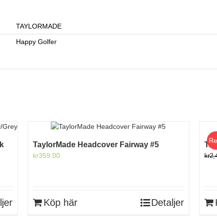
TAYLORMADE
Happy Golfer
Re
k
TaylorMade Headcover Fairway #5
Ta
kr
359.00
kr
2,
ljer
Köp här
Detaljer