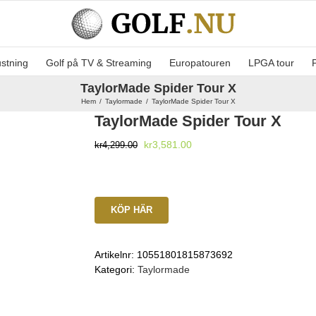
ustning
Golf på TV & Streaming
Europatouren
LPGA tour
TaylorMade Spider Tour X
Hem
Taylormade
TaylorMade Spider Tour X
TaylorMade Spider Tour X
Det
Det
kr
3,581.00
kr
4,299.00
ursprungliga
nuvarande
priset
priset
var:
är:
kr4,299.00.
kr3,581.00.
KÖP HÄR
Artikelnr:
10551801815873692
Kategori:
Taylormade