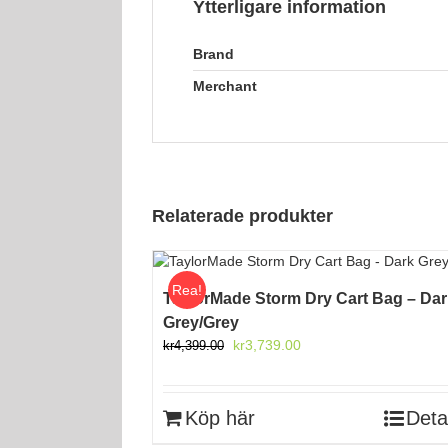
Ytterligare information
Brand
Merchant
Relaterade produkter
Rea!
TaylorMade Storm Dry Cart Bag – Dar
Grey/Grey
Det
Det
kr
3,739.00
kr
4,399.00
ursprungliga
nuvarande
priset
priset
var:
är:
Köp här
Deta
kr4,399.00.
kr3,739.00.