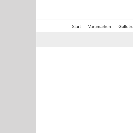
Fortsätt
till
innehållet
Start
Varumärken
Golfutr