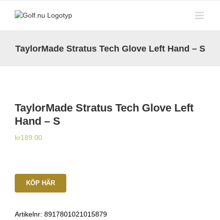
Fortsätt
till
innehållet
TaylorMade Stratus Tech Glove Left Hand – S
TaylorMade Stratus Tech Glove Left
Hand – S
kr
189.00
KÖP HÄR
Artikelnr:
8917801021015879