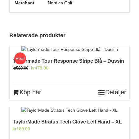
Merchant
Nordica Golf
Relaterade produkter
Rea!
Taylormade Tour Response Stripe Blå – Dussin
Det
Det
kr
478.00
kr
569.00
ursprungliga
nuvarande
priset
priset
var:
är:
Köp här
Detaljer
kr569.00.
kr478.00.
TaylorMade Stratus Tech Glove Left Hand – XL
kr
189.00