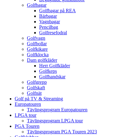
Golfbagar
Golfbagar på REA
Bärbagar
Vagnbagar
Pencilbag
Golfresefodral
Golfvagn
Golfbollar
Golfkikare
Golfklocka
Dam golfkläder
Herr Golfkläder
Golfkeps
Golfhandskar
Golfgrepp
Golfskaft
Golfnät
Golf på TV & Streaming
Europatouren
Tävlingsprogram Europatouren
LPGA tour
Tävlingsprogram LPGA tour
PGA Touren
Tävlingsprogram PGA Touren 2023