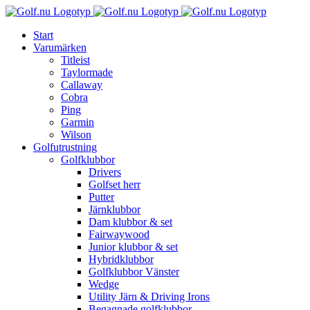
Fortsätt
till
Start
innehållet
Varumärken
Titleist
Taylormade
Callaway
Cobra
Ping
Garmin
Wilson
Golfutrustning
Golfklubbor
Drivers
Golfset herr
Putter
Järnklubbor
Dam klubbor & set
Fairwaywood
Junior klubbor & set
Hybridklubbor
Golfklubbor Vänster
Wedge
Utility Järn & Driving Irons
Begagnade golfklubbor