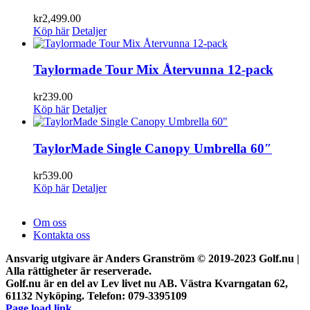
kr
2,499.00
Köp här
Detaljer
Taylormade Tour Mix Återvunna 12-pack
kr
239.00
Köp här
Detaljer
TaylorMade Single Canopy Umbrella 60″
kr
539.00
Köp här
Detaljer
Om oss
Kontakta oss
Ansvarig utgivare är Anders Granström © 2019-2023 Golf.nu |
Alla rättigheter är reserverade.
Golf.nu är en del av Lev livet nu AB. Västra Kvarngatan 62,
61132 Nyköping. Telefon: 079-3395109
Page load link