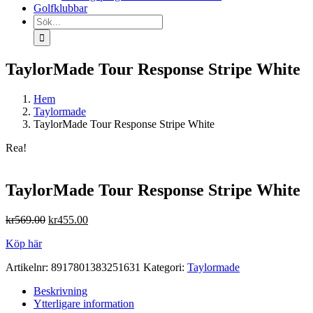
Golfklubbar
Sök
efter:
TaylorMade Tour Response Stripe White
Hem
Taylormade
TaylorMade Tour Response Stripe White
Rea!
TaylorMade Tour Response Stripe White
Det
Det
kr
569.00
kr
455.00
ursprungliga
nuvarande
Köp här
priset
priset
var:
är:
Artikelnr:
8917801383251631
Kategori:
Taylormade
kr569.00.
kr455.00.
Beskrivning
Ytterligare information