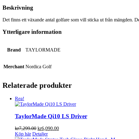
Beskrivning
Det finns ett växande antal golfare som vill sticka ut från mängden. D
Ytterligare information
Brand
TAYLORMADE
Merchant
Nordica Golf
Relaterade produkter
Rea!
TaylorMade Qi10 LS Driver
Det
Det
kr
7,299.00
kr
6,090.00
ursprungliga
nuvarande
Köp här
Detaljer