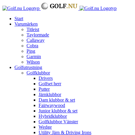
Fortsätt
till
innehållet
Start
Varumärken
Titleist
Taylormade
Callaway
Cobra
Ping
Garmin
Wilson
Golfutrustning
Golfklubbor
Drivers
Golfset herr
Putter
Järnklubbor
Dam klubbor & set
Fairwaywood
Junior klubbor & set
Hybridklubbor
Golfklubbor Vänster
Wedge
Utility Järn & Driving Irons