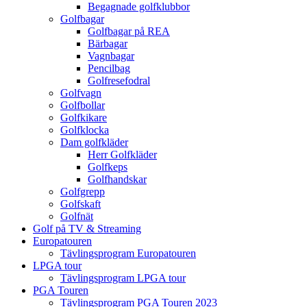
Begagnade golfklubbor
Golfbagar
Golfbagar på REA
Bärbagar
Vagnbagar
Pencilbag
Golfresefodral
Golfvagn
Golfbollar
Golfkikare
Golfklocka
Dam golfkläder
Herr Golfkläder
Golfkeps
Golfhandskar
Golfgrepp
Golfskaft
Golfnät
Golf på TV & Streaming
Europatouren
Tävlingsprogram Europatouren
LPGA tour
Tävlingsprogram LPGA tour
PGA Touren
Tävlingsprogram PGA Touren 2023