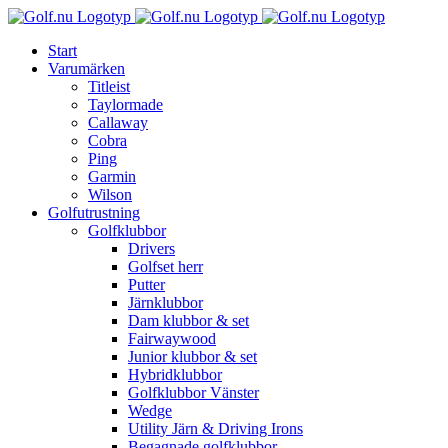
Fortsätt
till
Start
innehållet
Varumärken
Titleist
Taylormade
Callaway
Cobra
Ping
Garmin
Wilson
Golfutrustning
Golfklubbor
Drivers
Golfset herr
Putter
Järnklubbor
Dam klubbor & set
Fairwaywood
Junior klubbor & set
Hybridklubbor
Golfklubbor Vänster
Wedge
Utility Järn & Driving Irons
Begagnade golfklubbor