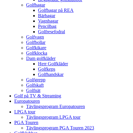
Golfbagar
Golfbagar på REA
Bärbagar
Vagnbagar
Pencilbag
Golfresefodral
Golfvagn
Golfbollar
Golfkikare
Golfklocka
Dam golfkläder
Herr Golfkläder
Golfkeps
Golfhandskar
Golfgrepp
Golfskaft
Golfnät
Golf på TV & Streaming
Europatouren
Tävlingsprogram Europatouren
LPGA tour
Tävlingsprogram LPGA tour
PGA Touren
Tävlingsprogram PGA Touren 2023