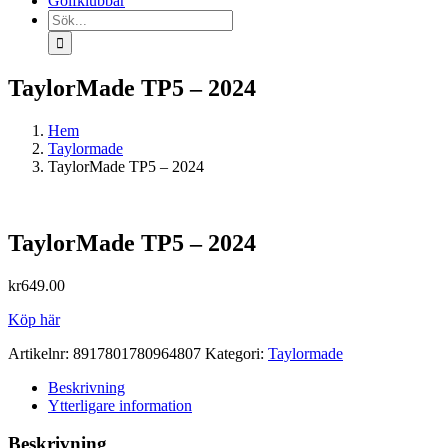
Golfklubbar
Sök
efter:
TaylorMade TP5 – 2024
Hem
Taylormade
TaylorMade TP5 – 2024
TaylorMade TP5 – 2024
kr
649.00
Köp här
Artikelnr:
8917801780964807
Kategori:
Taylormade
Beskrivning
Ytterligare information
Beskrivning