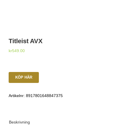
Titleist AVX
kr
549.00
KÖP HÄR
Artikelnr:
8917801648847375
Beskrivning