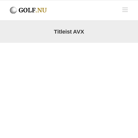
Fortsätt
till
innehållet
Titleist AVX