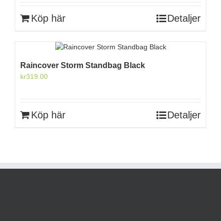
priset
priset
var:
är:
Köp här
Detaljer
kr2,599.00.
kr2,079.00.
Raincover Storm Standbag Black
kr
319.00
Köp här
Detaljer