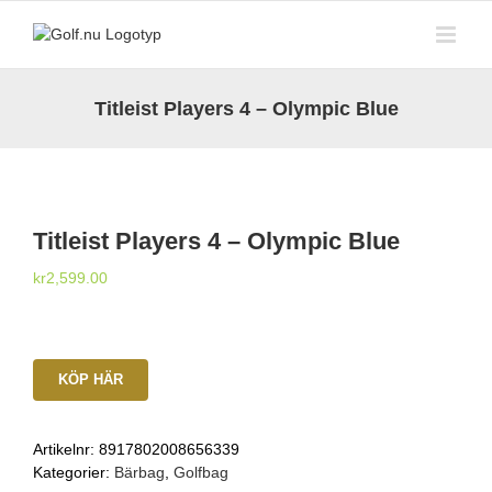
Fortsätt
till
innehållet
Titleist Players 4 – Olympic Blue
Titleist Players 4 – Olympic Blue
kr
2,599.00
KÖP HÄR
Artikelnr:
8917802008656339
Kategorier:
Bärbag
,
Golfbag