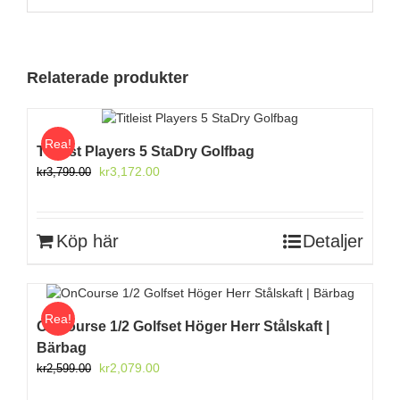
Relaterade produkter
Rea!
Titleist Players 5 StaDry Golfbag
Det
Det
kr
3,172.00
kr
3,799.00
ursprungliga
nuvarande
priset
priset
var:
är:
Köp här
Detaljer
kr3,799.00.
kr3,172.00.
Rea!
OnCourse 1/2 Golfset Höger Herr Stålskaft |
Bärbag
Det
Det
kr
2,079.00
kr
2,599.00
ursprungliga
nuvarande