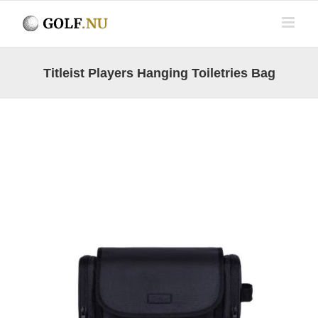
Fortsätt
till
innehållet
Titleist Players Hanging Toiletries Bag