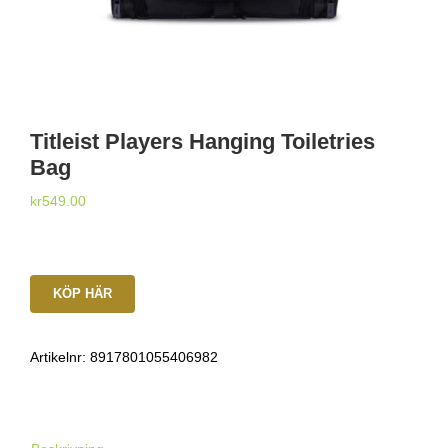
Titleist Players Hanging Toiletries
Bag
kr
549.00
KÖP HÄR
Artikelnr:
8917801055406982