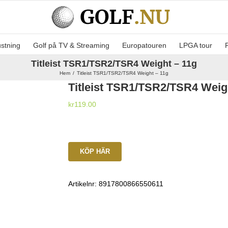
ustning
Golf på TV & Streaming
Europatouren
LPGA tour
Titleist TSR1/TSR2/TSR4 Weight – 11g
Hem
Titleist TSR1/TSR2/TSR4 Weight – 11g
Titleist TSR1/TSR2/TSR4 Weig
kr
119.00
KÖP HÄR
Artikelnr:
8917800866550611