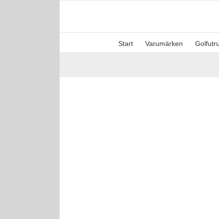
Fortsätt
till
innehållet
Start
Varumärken
Golfutr