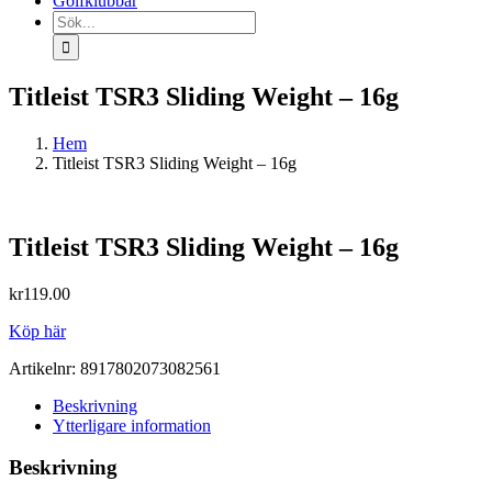
Golfklubbar
Sök
efter:
Titleist TSR3 Sliding Weight – 16g
Hem
Titleist TSR3 Sliding Weight – 16g
Titleist TSR3 Sliding Weight – 16g
kr
119.00
Köp här
Artikelnr:
8917802073082561
Beskrivning
Ytterligare information
Beskrivning