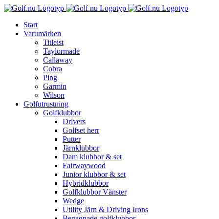
Fortsätt
till
Start
innehållet
Varumärken
Titleist
Taylormade
Callaway
Cobra
Ping
Garmin
Wilson
Golfutrustning
Golfklubbor
Drivers
Golfset herr
Putter
Järnklubbor
Dam klubbor & set
Fairwaywood
Junior klubbor & set
Hybridklubbor
Golfklubbor Vänster
Wedge
Utility Järn & Driving Irons
Begagnade golfklubbor