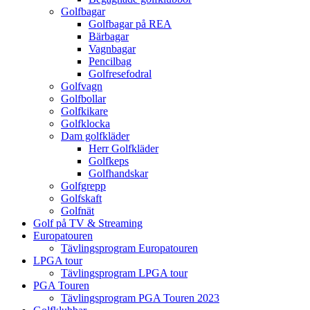
Golfbagar
Golfbagar på REA
Bärbagar
Vagnbagar
Pencilbag
Golfresefodral
Golfvagn
Golfbollar
Golfkikare
Golfklocka
Dam golfkläder
Herr Golfkläder
Golfkeps
Golfhandskar
Golfgrepp
Golfskaft
Golfnät
Golf på TV & Streaming
Europatouren
Tävlingsprogram Europatouren
LPGA tour
Tävlingsprogram LPGA tour
PGA Touren
Tävlingsprogram PGA Touren 2023