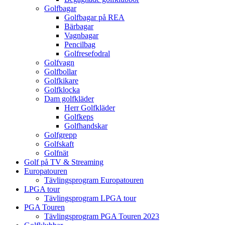
Golfbagar
Golfbagar på REA
Bärbagar
Vagnbagar
Pencilbag
Golfresefodral
Golfvagn
Golfbollar
Golfkikare
Golfklocka
Dam golfkläder
Herr Golfkläder
Golfkeps
Golfhandskar
Golfgrepp
Golfskaft
Golfnät
Golf på TV & Streaming
Europatouren
Tävlingsprogram Europatouren
LPGA tour
Tävlingsprogram LPGA tour
PGA Touren
Tävlingsprogram PGA Touren 2023