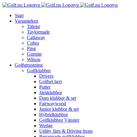
Fortsätt
till
Start
innehållet
Varumärken
Titleist
Taylormade
Callaway
Cobra
Ping
Garmin
Wilson
Golfutrustning
Golfklubbor
Drivers
Golfset herr
Putter
Järnklubbor
Dam klubbor & set
Fairwaywood
Junior klubbor & set
Hybridklubbor
Golfklubbor Vänster
Wedge
Utility Järn & Driving Irons
Begagnade golfklubbor