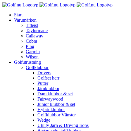
Fortsätt
till
Start
innehållet
Varumärken
Titleist
Taylormade
Callaway
Cobra
Ping
Garmin
Wilson
Golfutrustning
Golfklubbor
Drivers
Golfset herr
Putter
Järnklubbor
Dam klubbor & set
Fairwaywood
Junior klubbor & set
Hybridklubbor
Golfklubbor Vänster
Wedge
Utility Järn & Driving Irons
Begagnade golfklubbor