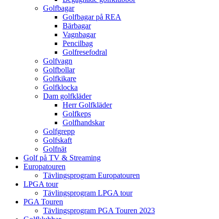
Golfbagar
Golfbagar på REA
Bärbagar
Vagnbagar
Pencilbag
Golfresefodral
Golfvagn
Golfbollar
Golfkikare
Golfklocka
Dam golfkläder
Herr Golfkläder
Golfkeps
Golfhandskar
Golfgrepp
Golfskaft
Golfnät
Golf på TV & Streaming
Europatouren
Tävlingsprogram Europatouren
LPGA tour
Tävlingsprogram LPGA tour
PGA Touren
Tävlingsprogram PGA Touren 2023