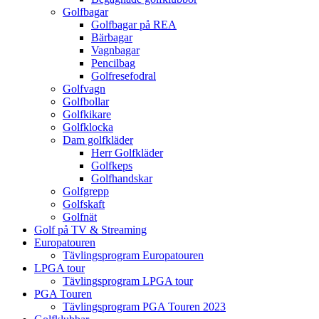
Golfbagar
Golfbagar på REA
Bärbagar
Vagnbagar
Pencilbag
Golfresefodral
Golfvagn
Golfbollar
Golfkikare
Golfklocka
Dam golfkläder
Herr Golfkläder
Golfkeps
Golfhandskar
Golfgrepp
Golfskaft
Golfnät
Golf på TV & Streaming
Europatouren
Tävlingsprogram Europatouren
LPGA tour
Tävlingsprogram LPGA tour
PGA Touren
Tävlingsprogram PGA Touren 2023