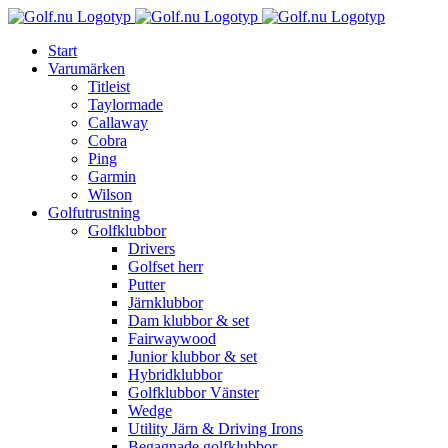
Fortsätt
till
Start
innehållet
Varumärken
Titleist
Taylormade
Callaway
Cobra
Ping
Garmin
Wilson
Golfutrustning
Golfklubbor
Drivers
Golfset herr
Putter
Järnklubbor
Dam klubbor & set
Fairwaywood
Junior klubbor & set
Hybridklubbor
Golfklubbor Vänster
Wedge
Utility Järn & Driving Irons
Begagnade golfklubbor