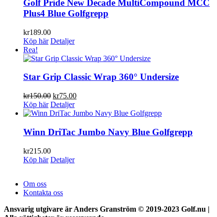
Golf Pride New Decade MultiCompound MCC
Plus4 Blue Golfgrepp
kr
189.00
Köp här
Detaljer
Rea!
Star Grip Classic Wrap 360° Undersize
Det
Det
kr
150.00
kr
75.00
ursprungliga
nuvarande
Köp här
Detaljer
priset
priset
var:
är:
kr150.00.
kr75.00.
Winn DriTac Jumbo Navy Blue Golfgrepp
kr
215.00
Köp här
Detaljer
Om oss
Kontakta oss
Ansvarig utgivare är Anders Granström © 2019-2023 Golf.nu |