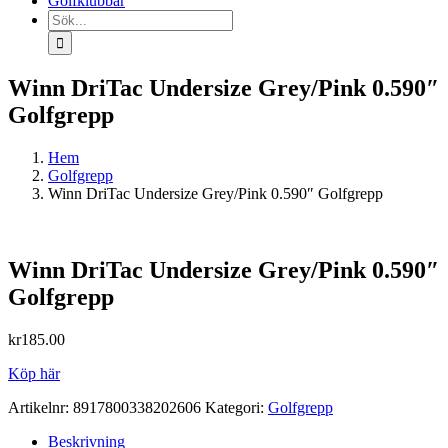
Golfklubbar
Sök
efter:
Winn DriTac Undersize Grey/Pink 0.590″
Golfgrepp
Hem
Golfgrepp
Winn DriTac Undersize Grey/Pink 0.590″ Golfgrepp
Winn DriTac Undersize Grey/Pink 0.590″
Golfgrepp
kr
185.00
Köp här
Artikelnr:
8917800338202606
Kategori:
Golfgrepp
Beskrivning