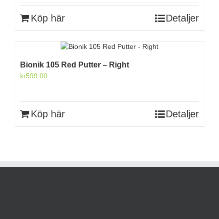
var:
är:
Köp här
Detaljer
kr2,800.00.
kr2,313.00.
Bionik 105 Red Putter – Right
kr
599.00
Köp här
Detaljer