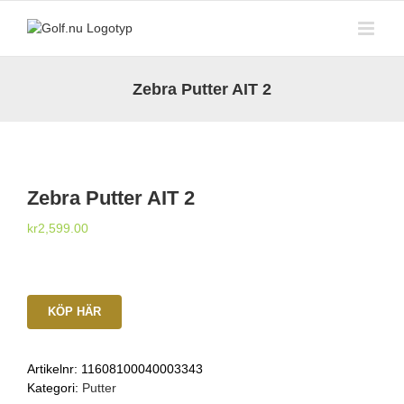
Fortsätt
till
innehållet
Zebra Putter AIT 2
Zebra Putter AIT 2
kr
2,599.00
KÖP HÄR
Artikelnr:
11608100040003343
Kategori:
Putter