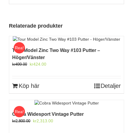
Relaterade produkter
Rea!
Tour Model Zinc Two Way #103 Putter –
Höger/Vänster
Det
Det
kr
424.00
kr
499.00
ursprungliga
nuvarande
priset
priset
var:
är:
Köp här
Detaljer
kr499.00.
kr424.00.
Rea!
Cobra Widesport Vintage Putter
Det
Det
kr
2,313.00
kr
2,800.00
ursprungliga
nuvarande
priset
priset