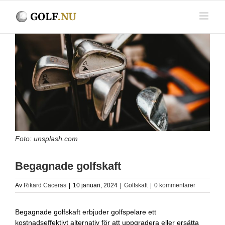
Fortsätt
till
innehållet
Visa
större
bild
Foto: unsplash.com
Begagnade golfskaft
Av
Rikard Caceras
|
10 januari, 2024
|
Golfskaft
|
0 kommentarer
Begagnade golfskaft erbjuder golfspelare ett
kostnadseffektivt alternativ för att uppgradera eller ersätta