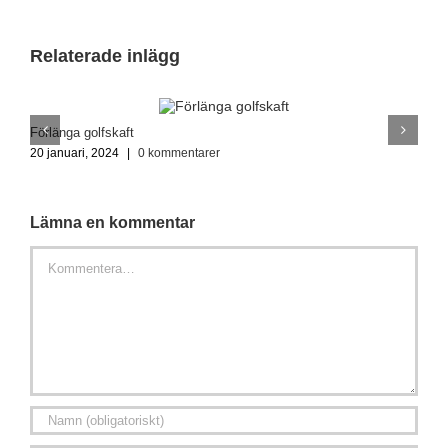
Relaterade inlägg
Förlänga golfskaft
G
20 januari, 2024
|
0 kommentarer
1
Lämna en kommentar
Kommentar