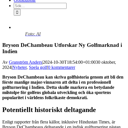
Golfklubbar
Sök
efter:
Visa
större
Foto: AI
bild
Bryson DeChambeau Utforskar Ny Golfmarknad i
Indien
Av
Granström Anders
|
2024-10-30T18:54:00+01:00
30 oktober,
2024
|
Nyheter
,
Spela golf
|
0 kommentarer
Bryson DeChambeau kan skriva golfhistoria genom att bli den
förste manlige major-vinnaren att delta i en professionell
golfturnering i Indien. Detta skulle markera en betydande
milstolpe för golfens globala utveckling och öka sportens
popularitet i världens folkrikaste demokrati.
Potentiellt historiskt deltagande
Enligt rapporter från flera källor, inklusive Hindustan Times, är
Bryson DeChambeaus deltagande i en indisk golfturnering nästan