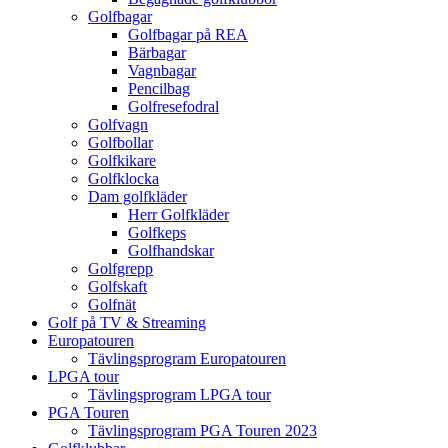
Golfbagar
Golfbagar på REA
Bärbagar
Vagnbagar
Pencilbag
Golfresefodral
Golfvagn
Golfbollar
Golfkikare
Golfklocka
Dam golfkläder
Herr Golfkläder
Golfkeps
Golfhandskar
Golfgrepp
Golfskaft
Golfnät
Golf på TV & Streaming
Europatouren
Tävlingsprogram Europatouren
LPGA tour
Tävlingsprogram LPGA tour
PGA Touren
Tävlingsprogram PGA Touren 2023