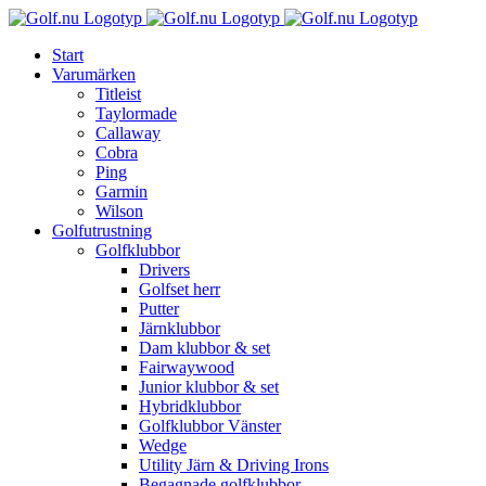
Fortsätt
till
Start
innehållet
Varumärken
Titleist
Taylormade
Callaway
Cobra
Ping
Garmin
Wilson
Golfutrustning
Golfklubbor
Drivers
Golfset herr
Putter
Järnklubbor
Dam klubbor & set
Fairwaywood
Junior klubbor & set
Hybridklubbor
Golfklubbor Vänster
Wedge
Utility Järn & Driving Irons
Begagnade golfklubbor