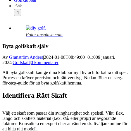
Golfklubbar
Sök
efter:
Visa
större
Foto: unsplash.com
bild
Byta golfskaft själv
Av
Granström Anders
|
2024-01-08T08:49:00+01:00
9 januari,
2024
|
Golfskaft
|
0 kommentarer
Att byta golfskaft kan ge dina klubbor nytt liv och förbättra ditt spel.
Processen kräver precision och rätt verktyg. Nedan följer en steg-
för-steg-guide för att byta golfskaft hemma.
Identifiera Rätt Skaft
Välj ett skaft som passar din svinghastighet och spelstil. Vikt, flex,
längd och skaftets material (t.ex.
stål
eller
grafit
) är avgörande
faktorer. Konsultera en expert eller använd en skaftväljare online för
att hitta rätt modell.