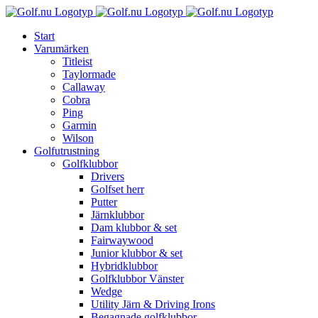
Fortsätt
till
Start
innehållet
Varumärken
Titleist
Taylormade
Callaway
Cobra
Ping
Garmin
Wilson
Golfutrustning
Golfklubbor
Drivers
Golfset herr
Putter
Järnklubbor
Dam klubbor & set
Fairwaywood
Junior klubbor & set
Hybridklubbor
Golfklubbor Vänster
Wedge
Utility Järn & Driving Irons
Begagnade golfklubbor