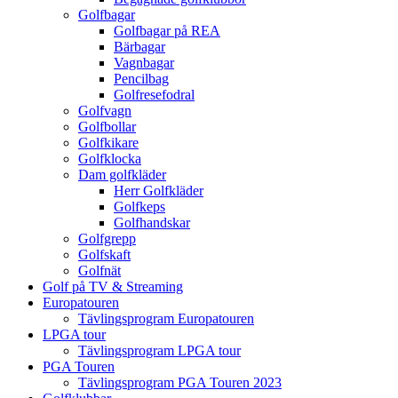
Golfbagar
Golfbagar på REA
Bärbagar
Vagnbagar
Pencilbag
Golfresefodral
Golfvagn
Golfbollar
Golfkikare
Golfklocka
Dam golfkläder
Herr Golfkläder
Golfkeps
Golfhandskar
Golfgrepp
Golfskaft
Golfnät
Golf på TV & Streaming
Europatouren
Tävlingsprogram Europatouren
LPGA tour
Tävlingsprogram LPGA tour
PGA Touren
Tävlingsprogram PGA Touren 2023