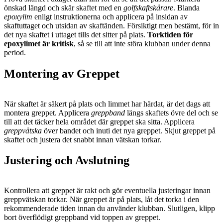
önskad längd och skär skaftet med en
golfskaftskärare
. Blanda
epoxylim
enligt instruktionerna och applicera på insidan av
skaftuttaget och utsidan av skaftänden. Försiktigt men bestämt, för in
det nya skaftet i uttaget tills det sitter på plats.
Torktiden för
epoxylimet är kritisk
, så se till att inte störa klubban under denna
period.
Montering av Greppet
När skaftet är säkert på plats och limmet har härdat, är det dags att
montera greppet. Applicera
greppband
längs skaftets övre del och se
till att det täcker hela området där greppet ska sitta. Applicera
greppvätska
över bandet och inuti det nya greppet. Skjut greppet på
skaftet och justera det snabbt innan vätskan torkar.
Justering och Avslutning
Kontrollera att greppet är rakt och gör eventuella justeringar innan
greppvätskan torkar. När greppet är på plats, låt det torka i den
rekommenderade tiden innan du använder klubban. Slutligen, klipp
bort överflödigt greppband vid toppen av greppet.