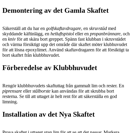
Demontering av det Gamla Skaftet
Säkerställ att du har en
golfskaftavdragare
, en
skruvstäd
med
skyddande käftinlägg, en
hetluftspistol
eller en
propanbrännare
, och
en
kniv
för att skära bort greppet. Spänn fast klubban i skruvstädet
och värma försiktigt upp det område där skaftet möter klubhuvudet
för att lösna epoxylimet. Använd skaftavdragaren för att försiktigt ta
bort skaftet från klubbhuvudet.
Förberedelse av Klubbhuvudet
Rengör klubbhuvudets skaftuttag från gammalt lim och rester. En
piprensare
eller
stålborste
kan användas för att skrubba bort
resterna. Se till att uttaget är helt rent för att säkerställa en god
limning.
Installation av det Nya Skaftet
Prova skaftet i uttaget utan lim för att se att det passar. Markera