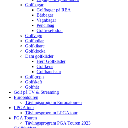
Golfbagar
Golfbagar på REA
Bärbagar
Vagnbagar
Pencilbag
Golfresefodral
Golfvagn
Golfbollar
Golfkikare
Golfklocka
Dam golfkläder
Herr Golfkläder
Golfkeps
Golfhandskar
Golfgrepp
Golfskaft
Golfnät
Golf på TV & Streaming
Europatouren
Tävlingsprogram Europatouren
LPGA tour
Tävlingsprogram LPGA tour
PGA Touren
Tävlingsprogram PGA Touren 2023