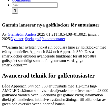
Golfklubbar
Sök
efter:
Garmin lanserar nya golfklockor för entusiaster
Av
Granström Anders
|
2025-01-21T18:54:08+01:00
21 januari,
2025
|
Nyheter
,
Spela golf
|
0 kommentarer
**Garmin har nyligen utökat sin populära linje av golfklockor med
två nya modeller, Approach S44 och Approach S50. Dessa
smartklockor erbjuder avancerade funktioner för att förbättra
golfspelet samtidigt som de fungerar som vardagliga
smartklockor.**
Avancerad teknik för golfentusiaster
Både Approach S44 och S50 är utrustade med 1,2-tums färg-
AMOLED-skärmar som visar detaljerade kartor över mer än 43 000
golfbanor världen över. Klockorna ger golfare viktig information
direkt på handleden, inklusive avståndsmätningar till olika delar av
green och översikt över hinder på banan.