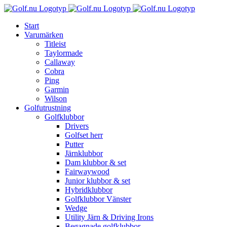
Fortsätt
till
Start
innehållet
Varumärken
Titleist
Taylormade
Callaway
Cobra
Ping
Garmin
Wilson
Golfutrustning
Golfklubbor
Drivers
Golfset herr
Putter
Järnklubbor
Dam klubbor & set
Fairwaywood
Junior klubbor & set
Hybridklubbor
Golfklubbor Vänster
Wedge
Utility Järn & Driving Irons
Begagnade golfklubbor