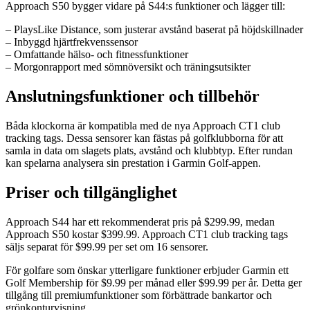
Approach S50 bygger vidare på S44:s funktioner och lägger till:
– PlaysLike Distance, som justerar avstånd baserat på höjdskillnader
– Inbyggd hjärtfrekvenssensor
– Omfattande hälso- och fitnessfunktioner
– Morgonrapport med sömnöversikt och träningsutsikter
Anslutningsfunktioner och tillbehör
Båda klockorna är kompatibla med de nya Approach CT1 club
tracking tags. Dessa sensorer kan fästas på golfklubborna för att
samla in data om slagets plats, avstånd och klubbtyp. Efter rundan
kan spelarna analysera sin prestation i Garmin Golf-appen.
Priser och tillgänglighet
Approach S44 har ett rekommenderat pris på $299.99, medan
Approach S50 kostar $399.99. Approach CT1 club tracking tags
säljs separat för $99.99 per set om 16 sensorer.
För golfare som önskar ytterligare funktioner erbjuder Garmin ett
Golf Membership för $9.99 per månad eller $99.99 per år. Detta ger
tillgång till premiumfunktioner som förbättrade bankartor och
grönkonturvisning.