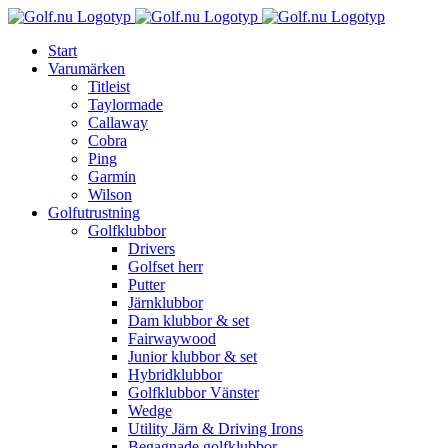
Fortsätt
till
Start
innehållet
Varumärken
Titleist
Taylormade
Callaway
Cobra
Ping
Garmin
Wilson
Golfutrustning
Golfklubbor
Drivers
Golfset herr
Putter
Järnklubbor
Dam klubbor & set
Fairwaywood
Junior klubbor & set
Hybridklubbor
Golfklubbor Vänster
Wedge
Utility Järn & Driving Irons
Begagnade golfklubbor