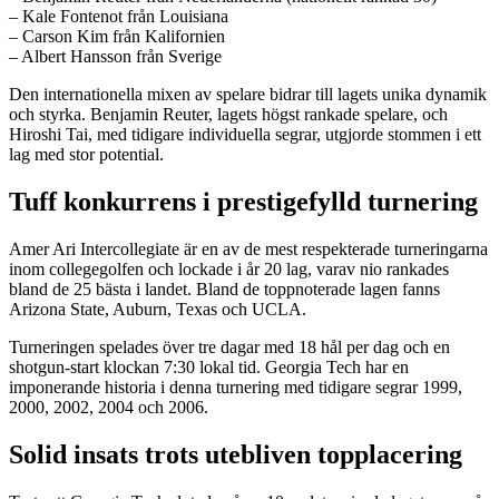
– Kale Fontenot från Louisiana
– Carson Kim från Kalifornien
– Albert Hansson från Sverige
Den internationella mixen av spelare bidrar till lagets unika dynamik
och styrka. Benjamin Reuter, lagets högst rankade spelare, och
Hiroshi Tai, med tidigare individuella segrar, utgjorde stommen i ett
lag med stor potential.
Tuff konkurrens i prestigefylld turnering
Amer Ari Intercollegiate är en av de mest respekterade turneringarna
inom collegegolfen och lockade i år 20 lag, varav nio rankades
bland de 25 bästa i landet. Bland de toppnoterade lagen fanns
Arizona State, Auburn, Texas och UCLA.
Turneringen spelades över tre dagar med 18 hål per dag och en
shotgun-start klockan 7:30 lokal tid. Georgia Tech har en
imponerande historia i denna turnering med tidigare segrar 1999,
2000, 2002, 2004 och 2006.
Solid insats trots utebliven topplacering