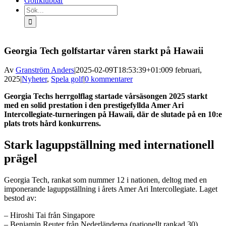
Golfklubbar
Sök
efter:
Georgia Tech golfstartar våren starkt på Hawaii
Av
Granström Anders
|
2025-02-09T18:53:39+01:00
9 februari,
2025
|
Nyheter
,
Spela golf
|
0 kommentarer
Georgia Techs herrgolflag startade vårsäsongen 2025 starkt
med en solid prestation i den prestigefyllda Amer Ari
Intercollegiate-turneringen på Hawaii, där de slutade på en 10:e
plats trots hård konkurrens.
Stark laguppställning med internationell
prägel
Georgia Tech, rankat som nummer 12 i nationen, deltog med en
imponerande laguppställning i årets Amer Ari Intercollegiate. Laget
bestod av:
– Hiroshi Tai från Singapore
– Benjamin Reuter från Nederländerna (nationellt rankad 30)