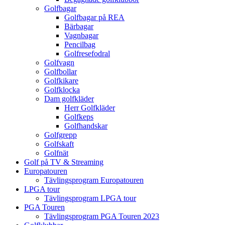
Golfbagar
Golfbagar på REA
Bärbagar
Vagnbagar
Pencilbag
Golfresefodral
Golfvagn
Golfbollar
Golfkikare
Golfklocka
Dam golfkläder
Herr Golfkläder
Golfkeps
Golfhandskar
Golfgrepp
Golfskaft
Golfnät
Golf på TV & Streaming
Europatouren
Tävlingsprogram Europatouren
LPGA tour
Tävlingsprogram LPGA tour
PGA Touren
Tävlingsprogram PGA Touren 2023