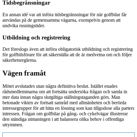
Tidsbegränsningar
En annan idé var att införa tidsbegränsningar för när golfbilar får
användas på de gemensamma vägarna, exempelvis genom att
undvika rusningstider.
Utbildning och registrering
Det föreslogs även att införa obligatorisk utbildning och registrering
för golfbilsförare för att säkerställa att de är medvetna om och följer
säkerhetsreglerna.
Vägen framåt
Mötet avslutades utan några definitiva beslut. Istället enades
rådsmedlemmarna om att fortsätta undersöka frågan och samla in
mer data innan några slutgiltiga ställningstaganden görs. Man
betonade vikten av fortsatt samråd med allmänheten och berörda
intressegrupper för att hitta en lösning som kan tillgodose alla parters
intressen. Frågan om golfbilar på gång- och cykelvägar illustrerar
den ständiga utmaningen i att balansera olika behov i offentliga
utrymmen.