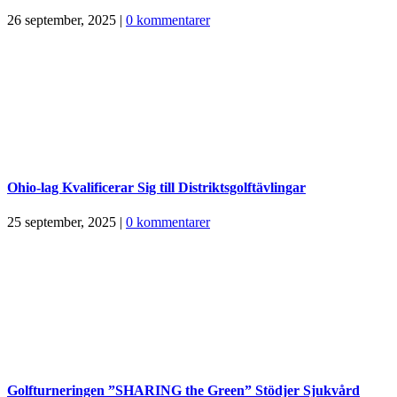
26 september, 2025
|
0 kommentarer
Ohio-lag Kvalificerar Sig till Distriktsgolftävlingar
25 september, 2025
|
0 kommentarer
Golfturneringen ”SHARING the Green” Stödjer Sjukvård