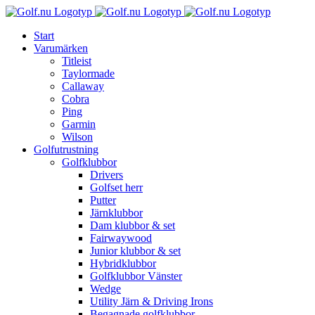
Fortsätt
till
Start
innehållet
Varumärken
Titleist
Taylormade
Callaway
Cobra
Ping
Garmin
Wilson
Golfutrustning
Golfklubbor
Drivers
Golfset herr
Putter
Järnklubbor
Dam klubbor & set
Fairwaywood
Junior klubbor & set
Hybridklubbor
Golfklubbor Vänster
Wedge
Utility Järn & Driving Irons
Begagnade golfklubbor