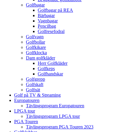
Golfbagar
Golfbagar på REA
Bärbagar
Vagnbagar
Pencilbag
Golfresefodral
Golfvagn
Golfbollar
Golfkikare
Golfklocka
Dam golfkläder
Herr Golfkläder
Golfkeps
Golfhandskar
Golfgrepp
Golfskaft
Golfnät
Golf på TV & Streaming
Europatouren
Tävlingsprogram Europatouren
LPGA tour
Tävlingsprogram LPGA tour
PGA Touren
Tävlingsprogram PGA Touren 2023