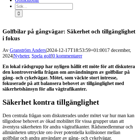
Golfklubbar
Sök
efter:
Golfbilar på gångvägar: Säkerhet och tillgänglighet
i fokus
Av
Granström Anders
|
2024-12-17T18:53:59+01:00
17 december,
2024
|
Nyheter
,
Spela golf
|
0 kommentarer
En lokal rådsgrupp har nyligen hållit ett möte för att diskutera
den kontroversiella frågan om användningen av golfbilar på
gång- och cykelvägar. Mötet, som väckte stort intresse,
fokuserade på att balansera behovet av tillgänglighet med
säkerhetshänsyn för alla vägtrafikanter.
Säkerhet kontra tillgänglighet
Den centrala frågan som diskuterades under mötet var hur man kan
tillgodose behovet av ökad mobilitet för vissa grupper utan att
äventyra säkerheten för andra vägtrafikanter. Rådsmedlemmar och
allmänheten uttryckte oro över potentiella kollisioner mellan
golfbilar och andra användare av gång- och cykelvägar.