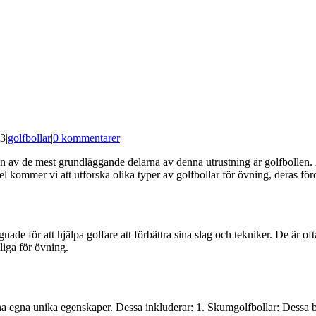
23
|
golfbollar
|
0 kommentarer
 En av de mest grundläggande delarna av denna utrustning är golfbollen. 
kel kommer vi att utforska olika typer av golfbollar för övning, deras för
nade för att hjälpa golfare att förbättra sina slag och tekniker. De är o
liga för övning.
ina egna unika egenskaper. Dessa inkluderar: 1. Skumgolfbollar: Dessa bo