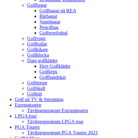
Golfbagar
Golfbagar på REA
Bärbagar
Vagnbagar
Pencilbag
Golfresefodral
Golfvagn
Golfbollar
Golfkikare
Golfklocka
Dam golfkläder
Herr Golfkläder
Golfkeps
Golfhandskar
Golfgrepp
Golfskaft
Golfnät
Golf på TV & Streaming
Europatouren
Tävlingsprogram Europatouren
LPGA tour
Tävlingsprogram LPGA tour
PGA Touren
Tävlingsprogram PGA Touren 2023