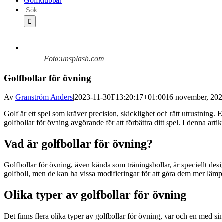
Golfklubbar
Sök
efter:
Visa
större
Foto:unsplash.com
bild
Golfbollar för övning
Av
Granström Anders
|
2023-11-30T13:20:17+01:00
16 november, 20
Golf är ett spel som kräver precision, skicklighet och rätt utrustning.
golfbollar för övning avgörande för att förbättra ditt spel. I denna arti
Vad är golfbollar för övning?
Golfbollar för övning, även kända som träningsbollar, är speciellt desig
golfboll, men de kan ha vissa modifieringar för att göra dem mer lämp
Olika typer av golfbollar för övning
Det finns flera olika typer av golfbollar för övning, var och en med s