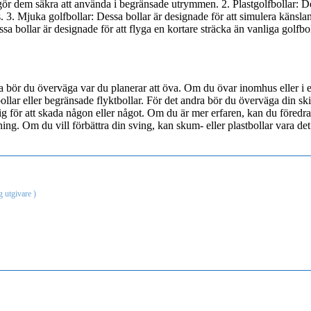
 gör dem säkra att använda i begränsade utrymmen. 2. Plastgolfbollar: Des
. Mjuka golfbollar: Dessa bollar är designade för att simulera känslan
a bollar är designade för att flyga en kortare sträcka än vanliga golfb
rsta bör du överväga var du planerar att öva. Om du övar inomhus eller i 
ar eller begränsade flyktbollar. För det andra bör du överväga din ski
a dig för att skada någon eller något. Om du är mer erfaren, kan du föred
ng. Om du vill förbättra din sving, kan skum- eller plastbollar vara det 
g utgivare
)