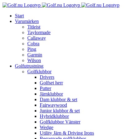
Fortsätt
till
Start
innehållet
Varumärken
Titleist
Taylormade
Callaway
Cobra
Ping
Garmin
Wilson
Golfutrustning
Golfklubbor
Drivers
Golfset herr
Putter
Järnklubbor
Dam klubbor & set
Fairwaywood
Junior klubbor & set
Hybridklubbor
Golfklubbor Vänster
Wedge
Utility Järn & Driving Irons
Begagnade golfklubbor