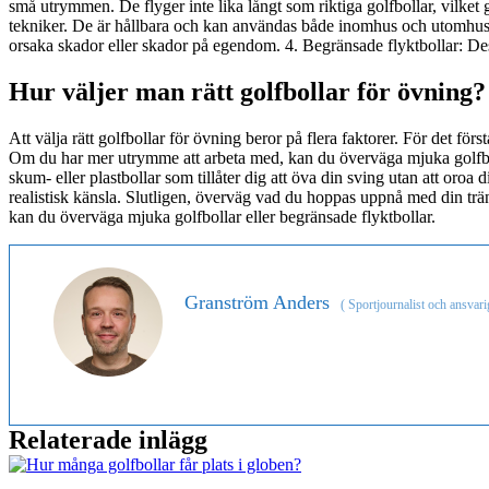
små utrymmen. De flyger inte lika långt som riktiga golfbollar, vilket
tekniker. De är hållbara och kan användas både inomhus och utomhus. 3
orsaka skador eller skador på egendom. 4. Begränsade flyktbollar: Dess
Hur väljer man rätt golfbollar för övning?
Att välja rätt golfbollar för övning beror på flera faktorer. För det fö
Om du har mer utrymme att arbeta med, kan du överväga mjuka golfboll
skum- eller plastbollar som tillåter dig att öva din sving utan att oro
realistisk känsla. Slutligen, överväg vad du hoppas uppnå med din träni
kan du överväga mjuka golfbollar eller begränsade flyktbollar.
Granström Anders
(
Sportjournalist och ansvari
Relaterade inlägg