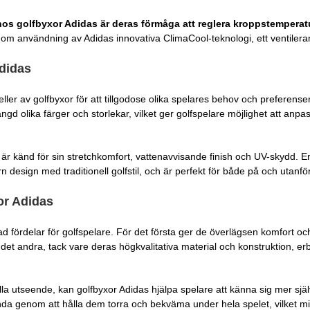
s golfbyxor Adidas är deras förmåga att reglera kroppstemperatu
m användning av Adidas innovativa ClimaCool-teknologi, ett ventilerand
Adidas
ler av golfbyxor för att tillgodose olika spelares behov och preferense
olika färger och storlekar, vilket ger golfspelare möjlighet att anpassa s
 är känd för sin stretchkomfort, vattenavvisande finish och UV-skydd.
design med traditionell golfstil, och är perfekt för både på och utanfö
or Adidas
fördelar för golfspelare. För det första ger de överlägsen komfort och rö
 det andra, tack vare deras högkvalitativa material och konstruktion, e
la utseende, kan golfbyxor Adidas hjälpa spelare att känna sig mer sjä
tanda genom att hålla dem torra och bekväma under hela spelet, vilket m