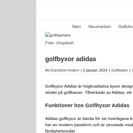
Fortsätt
till
innehållet
Start
Varumärken
Golfutr
Visa
större
Foto: Unsplash
bild
golfbyxor adidas
Av
Granström Anders
|
2 januari, 2024
|
Golfkläder
|
Golfbyxor Adidas är högkvalitativa byxor designa
stödet på golfbanan. Tillverkade av Adidas, et
Funktioner hos Golfbyxor Adidas
Adidas golfbyxor är kända för sin överlägsna k
har en modern passform och är utrustade med fu
färdighetsnivåer.