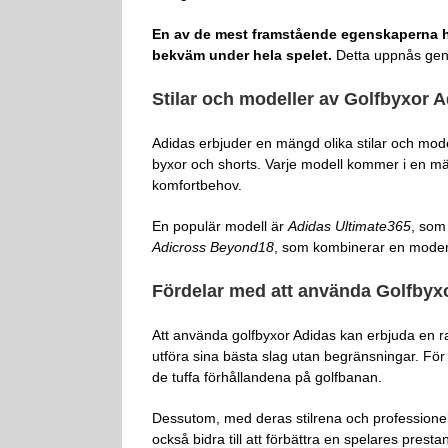
En av de mest framstående egenskaperna ho
bekväm under hela spelet.
Detta uppnås geno
Stilar och modeller av Golfbyxor 
Adidas erbjuder en mängd olika stilar och model
byxor och shorts. Varje modell kommer i en mängd 
komfortbehov.
En populär modell är
Adidas Ultimate365
, som
Adicross Beyond18
, som kombinerar en modern 
Fördelar med att använda Golfbyx
Att använda golfbyxor Adidas kan erbjuda en rad 
utföra sina bästa slag utan begränsningar. För
de tuffa förhållandena på golfbanan.
Dessutom, med deras stilrena och professionel
också bidra till att förbättra en spelares pres