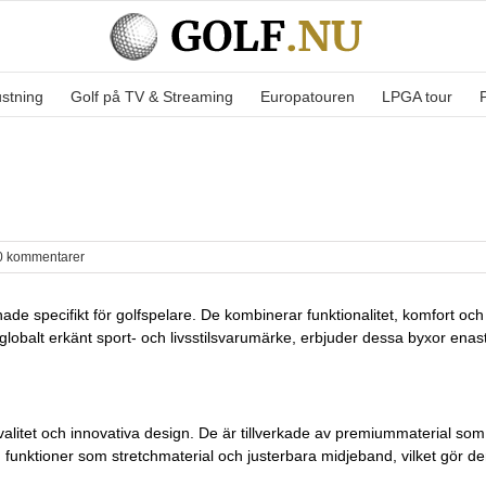
ustning
Golf på TV & Streaming
Europatouren
LPGA tour
0 kommentarer
de specifikt för golfspelare. De kombinerar funktionalitet, komfort och s
t globalt erkänt sport- och livsstilsvarumärke, erbjuder dessa byxor ena
valitet och innovativa design. De är tillverkade av premiummaterial som
nktioner som stretchmaterial och justerbara midjeband, vilket gör dem 