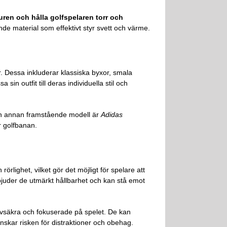
ren och hålla golfspelaren torr och
e material som effektivt styr svett och värme.
r. Dessa inkluderar klassiska byxor, smala
in outfit till deras individuella stil och
 En annan framstående modell är
Adidas
r golfbanan.
rlighet, vilket gör det möjligt för spelare att
rbjuder de utmärkt hållbarhet och kan stå emot
lvsäkra och fokuserade på spelet. De kan
inskar risken för distraktioner och obehag.