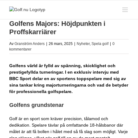
Fortsätt
till
innehållet
Golfens Majors: Höjdpunkten i
Proffskarriärer
Av
Granström Anders
|
26 mars, 2025
|
Nyheter
,
Spela golf
|
0
kommentarer
Golfens värld är fylld av spänning, skicklighet och
prestigefyllda turneringar. I en exklusiv intervju med
BBC Sport delar en av sportens toppspelare med sig av
sina tankar kring majorturneringarna och vad de betyder
för professionella golfspelare.
Golfens grundstenar
Golf är en sport som kräver precision, tålamod och
dedikation. Spelare tävlar på omfattande 18-hålsbanor där
målet är att få bollen i hålet med så få slag som möjligt. Varje
slag räknas, vilket gör golf till en av de mest mentalt