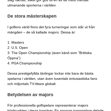
utmanande sporterna i världen.
De stora mästerskapen
I golfens värld finns det fyra turneringar som står ut från
mängden – de så kallade majors. Dessa är:
1. Masters
2. U.S. Open
3. The Open Championship (även känd som ”Brittiska
Öppna”)
4. PGA Championship
Dessa prestigefyllda tävlingar lockar inte bara de bästa
spelarna i världen, utan även tusentals entusiastiska fans
och miljontals TV-tittare globalt.
Betydelsen av majors
För professionella golfspelare representerar majors
höjdpunkten i deras karriärer. En anonym toppspelare delade