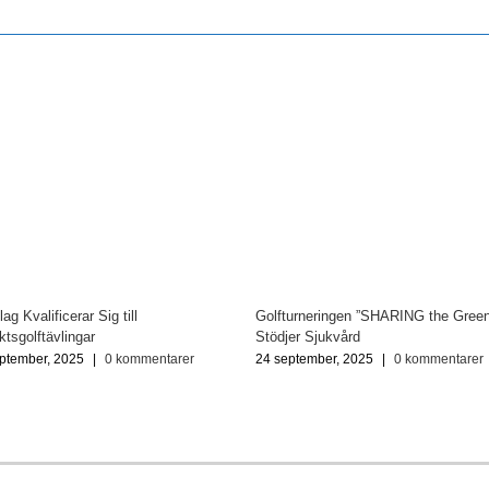
lag Kvalificerar Sig till
Golfturneringen ”SHARING the Green
iktsgolftävlingar
Stödjer Sjukvård
ptember, 2025
|
0 kommentarer
24 september, 2025
|
0 kommentarer