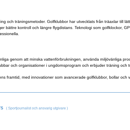
ng och träningsmetoder. Golfklubbor har utvecklats från träaxlar till lätt
r bättre kontroll och längre flygdistans. Teknologi som golfklockor, GP
essionella.
jövänliga genom att minska vattenförbrukningen, använda miljövänliga pr
fklubbar och organisationer i ungdomsprogram och erbjuder träning och 
olfens framtid, med innovationer som avancerade golfklubbor, bollar och v
rs
(
Sportjournalist och ansvarig utgivare
)