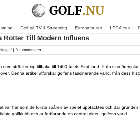
ustning
Golf på TV & Streaming
Europatouren
LPGA tour
 Rötter Till Modern Influens
la golf
|
0 kommentarer
n som sträcker sig tillbaka till 1400-talets Skottland. Från sina ödmjuka 
över. Denna artikel utforskar golfens fascinerande värld, från dess histo
 Det var här som de första spåren av spelet upptäcktes och där grunden l
sta golfklubb och är fortfarande en central plats i golfens värld.