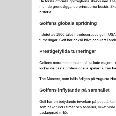
De första officiella golfreglerna skrevs ned
men de grundläggande principerna består. Skot
historia.
Golfens globala spridning
I slutet av 1800-talet introducerades golf i U
turneringar. Golf har också blivit populärt i and
Prestigefyllda turneringar
Golfens stora mästerskap, så kallade majors
lockar de bästa professionella spelarna från he
The Masters, som hålls årligen på Augusta Natio
Golfens inflytande på samhället
Golf har en betydande inverkan på populärkultu
som bakgrund i filmer och tv-serier, vilket visa
avslappnad miljö.