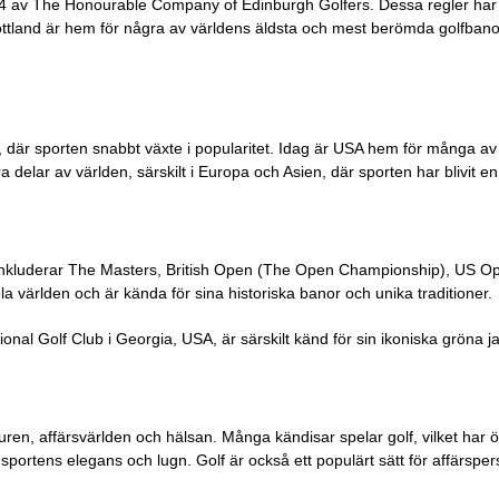
 1744 av The Honourable Company of Edinburgh Golfers. Dessa regler h
tland är hem för några av världens äldsta och mest berömda golfbanor,
SA, där sporten snabbt växte i popularitet. Idag är USA hem för många 
ra delar av världen, särskilt i Europa och Asien, där sporten har blivit en
, inkluderar The Masters, British Open (The Open Championship), US 
la världen och är kända för sina historiska banor och unika traditioner.
nal Golf Club i Georgia, USA, är särskilt känd för sin ikoniska gröna ja
ren, affärsvärlden och hälsan. Många kändisar spelar golf, vilket har 
r sportens elegans och lugn. Golf är också ett populärt sätt för affärsper