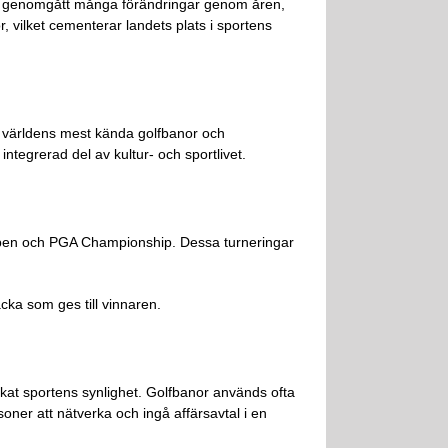
ar genomgått många förändringar genom åren,
 vilket cementerar landets plats i sportens
av världens mest kända golfbanor och
 integrerad del av kultur- och sportlivet.
Open och PGA Championship. Dessa turneringar
cka som ges till vinnaren.
ökat sportens synlighet. Golfbanor används ofta
soner att nätverka och ingå affärsavtal i en