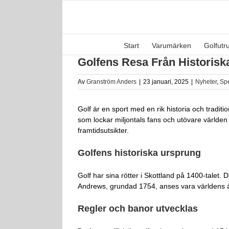
Fortsätt
till
innehållet
Start
Varumärken
Golfutr
Golfens Resa Från Historiska
Av
Granström Anders
|
23 januari, 2025
|
Nyheter
,
Spe
Golf är en sport med en rik historia och traditio
som lockar miljontals fans och utövare världen 
framtidsutsikter.
Golfens historiska ursprung
Golf har sina rötter i Skottland på 1400-talet.
Andrews, grundad 1754, anses vara världens äld
Regler och banor utvecklas