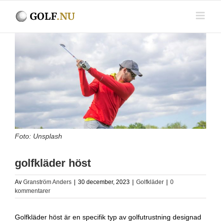
Fortsätt
till
innehållet
Visa
större
bild
Foto: Unsplash
golfkläder höst
Av
Granström Anders
|
30 december, 2023
|
Golfkläder
|
0
kommentarer
Golfkläder höst är en specifik typ av golfutrustning designad