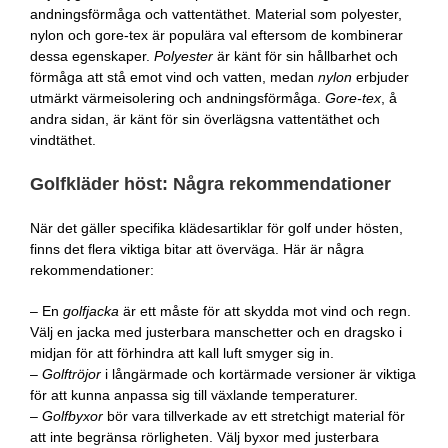
andningsförmåga och vattentäthet. Material som polyester,
nylon och gore-tex är populära val eftersom de kombinerar
dessa egenskaper.
Polyester
är känt för sin hållbarhet och
förmåga att stå emot vind och vatten, medan
nylon
erbjuder
utmärkt värmeisolering och andningsförmåga.
Gore-tex
, å
andra sidan, är känt för sin överlägsna vattentäthet och
vindtäthet.
Golfkläder höst: Några rekommendationer
När det gäller specifika klädesartiklar för golf under hösten,
finns det flera viktiga bitar att överväga. Här är några
rekommendationer:
– En
golfjacka
är ett måste för att skydda mot vind och regn.
Välj en jacka med justerbara manschetter och en dragsko i
midjan för att förhindra att kall luft smyger sig in.
–
Golftröjor
i långärmade och kortärmade versioner är viktiga
för att kunna anpassa sig till växlande temperaturer.
–
Golfbyxor
bör vara tillverkade av ett stretchigt material för
att inte begränsa rörligheten. Välj byxor med justerbara