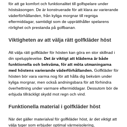
för att ge komfort och funktionalitet till golfspelare under
höstsäsongen. De är konstruerade för att klara av varierande
väderförhållanden, från kyliga morgnar till regniga
eftermiddagar, samtidigt som de upprätthåller spelarens
rörlighet och prestanda på golfbanan.
Viktigheten av att välja rätt golfkläder höst
Att välja rätt golfkläder för hösten kan göra en stor skillnad i
din spelupplevelse.
Det är viktigt att kläderna är både
funktionella och bekväma, för att möta utmaningarna
med höstens varierande väderförhållanden.
Golfkläder för
hösten bör vara varma nog för att hålla dig bekväm under
kyliga morgnar, men också andningsbara för att förhindra
överhettning under varmare eftermiddagar. Dessutom bör de
erbjuda tillräckligt skydd mot regn och vind.
Funktionella material i golfkläder höst
När det gäller materialval för golfkläder höst, är det viktigt att
välja tyger som erbjuder optimal värmeisolering,