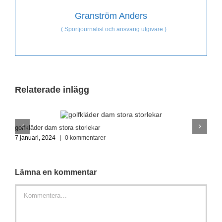
Granström Anders
(
Sportjournalist och ansvarig utgivare
)
Relaterade inlägg
golfkläder dam stora storlekar
K
7 januari, 2024
|
0 kommentarer
7
Lämna en kommentar
Kommentar