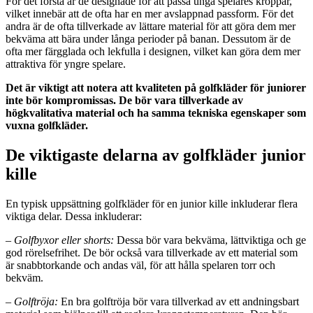
För det första är de designade för att passa unga spelares kroppar,
vilket innebär att de ofta har en mer avslappnad passform. För det
andra är de ofta tillverkade av lättare material för att göra dem mer
bekväma att bära under långa perioder på banan. Dessutom är de
ofta mer färgglada och lekfulla i designen, vilket kan göra dem mer
attraktiva för yngre spelare.
Det är viktigt att notera att kvaliteten på golfkläder för juniorer
inte bör kompromissas. De bör vara tillverkade av
högkvalitativa material och ha samma tekniska egenskaper som
vuxna golfkläder.
De viktigaste delarna av golfkläder junior
kille
En typisk uppsättning golfkläder för en junior kille inkluderar flera
viktiga delar. Dessa inkluderar:
–
Golfbyxor eller shorts:
Dessa bör vara bekväma, lättviktiga och ge
god rörelsefrihet. De bör också vara tillverkade av ett material som
är snabbtorkande och andas väl, för att hålla spelaren torr och
bekväm.
–
Golftröja:
En bra golftröja bör vara tillverkad av ett andningsbart