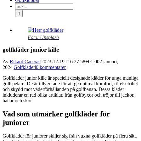
Golfklubbar
Sök
efter:
Visa
större
Foto: Unsplash
bild
golfkläder junior kille
Av
Rikard Caceras
|
2023-12-19T16:27:58+01:00
2 januari,
2024
|
Golfkläder
|
0 kommentarer
Golfkläder junior kille är speciellt designade kläder för unga manliga
golfspelare. De är tillverkade för att ge optimal komfort, rörelsefrihet
och skydd mot väderförhållanden på golfbanan. Dessa kläder
inkluderar en rad olika artiklar, från golfbyxor och tröjor till jackor,
hattar och skor.
Vad som utmärker golfkläder för
juniorer
Golfkläder för juniorer skiljer sig från vuxna golfkläder på flera sätt.