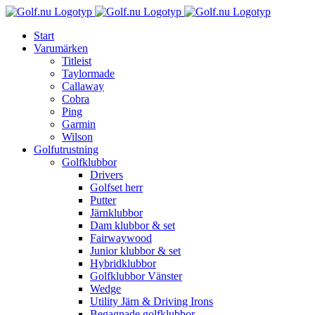
Fortsätt
till
Start
innehållet
Varumärken
Titleist
Taylormade
Callaway
Cobra
Ping
Garmin
Wilson
Golfutrustning
Golfklubbor
Drivers
Golfset herr
Putter
Järnklubbor
Dam klubbor & set
Fairwaywood
Junior klubbor & set
Hybridklubbor
Golfklubbor Vänster
Wedge
Utility Järn & Driving Irons
Begagnade golfklubbor