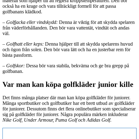
material som hjälper till att reglera kroppstemperaturen. Den bör
också ha en krage och vara tillräckligt formell för att passa
golfbanans klädkod.
–
Golfjacka eller vindskydd:
Denna är viktig för att skydda spelaren
från väderförhållanden. Den bör vara vattentät, vindtät och andas
väl.
–
Golfhatt eller keps:
Denna hjälper till att skydda spelarens huvud
och ögon från solen. Den bör vara lätt och ha en justerbar rem för
bästa passform.
–
Golfskor:
Dessa bör vara stabila, bekväma och ge bra grepp på
golfbanan.
Var man kan köpa golfkläder junior kille
Det finns många platser där man kan köpa golfkläder för juniorer.
Många sportbutiker och golfbutiker har ett brett utbud av golfkläder
för juniorer. Dessutom finns det flera onlinebutiker som specialiserar
sig på golfkläder för juniorer. Några populära märken inkluderar
Nike Golf, Under Armour, Puma Golf och Adidas Golf
.