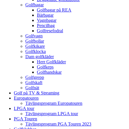
Golfbagar
Golfbagar på REA
Bärbagar
Vagnbagar
Pencilbag
Golfresefodral
Golfvagn
Golfbollar
Golfkikare
Golfklocka
Dam golfkläder
Herr Golfkläder
Golfkeps
Golfhandskar
Golfgrepp
Golfskaft
Golfnät
Golf på TV & Streaming
Europatouren
Tävlingsprogram Europatouren
LPGA tour
Tävlingsprogram LPGA tour
PGA Touren
Tävlingsprogram PGA Touren 2023