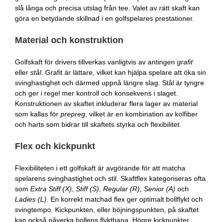
slå långa och precisa utslag från tee. Valet av rätt skaft kan
göra en betydande skillnad i en golfspelares prestationer.
Material och konstruktion
Golfskaft för drivers tillverkas vanligtvis av antingen
grafit
eller
stål
. Grafit är lättare, vilket kan hjälpa spelare att öka sin
svinghastighet och därmed uppnå längre slag. Stål är tyngre
och ger i regel mer kontroll och konsekvens i slaget.
Konstruktionen av skaftet inkluderar flera lager av material
som kallas för
prepreg
, vilket är en kombination av kolfiber
och harts som bidrar till skaftets styrka och flexibilitet.
Flex och kickpunkt
Flexibiliteten i ett golfskaft är avgörande för att matcha
spelarens svinghastighet och stil. Skaftflex kategoriseras ofta
som
Extra Stiff (X)
,
Stiff (S)
,
Regular (R)
,
Senior (A)
och
Ladies (L)
. En korrekt matchad flex ger optimalt bollflykt och
svingtempo. Kickpunkten, eller böjningspunkten, på skaftet
kan också påverka bollens flyktbana. Högre kickpunkter