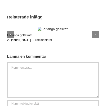
Relaterade inlägg
Förlänga golfskaft
G
20 januari, 2024
|
0 kommentarer
1
Lämna en kommentar
Kommentar