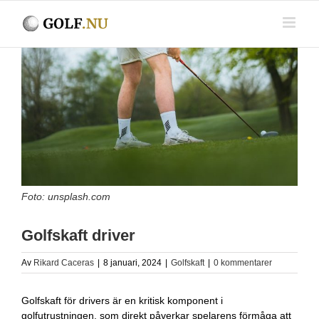
Fortsätt
till
innehållet
Visa
större
bild
Foto: unsplash.com
Golfskaft driver
Av
Rikard Caceras
|
8 januari, 2024
|
Golfskaft
|
0 kommentarer
Golfskaft för drivers är en kritisk komponent i
golfutrustningen, som direkt påverkar spelarens förmåga att