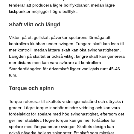
tenderar att producera lägre bollflyktbanor, medan lägre
kickpunkter möjliggör högre bollflykt.
Shaft vikt och längd
Vikten på ett golfskaft påverkar spelarens förmåga att
kontrollera klubban under svingen. Tungare skaft kan leda till
mer kontroll, medan lättare skaft kan öka svinghastigheten.
Längden på skaftet är också viktig; längre skaft kan generera
mer distans men kan vara svårare att kontrollera.
Standardlängden för driverskaft ligger vanligtvis runt 45-46
tum.
Torque och spinn
Torque refererar till skaftets vridningsmotstånd och uttrycks i
grader. Lägre torque innebär mindre vridning och kan vara
fördelaktigt för spelare med hög svinghastighet, eftersom det
ger mer stabilitet. Högre torque kan ge mer förlåtelse för
spelare med långsammare svingar. Skaftets design kan
också påverka bollens spinnrater. Ett skaft som minskar