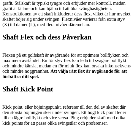
grafit. Stålskaft är typiskt tyngre och erbjuder mer kontroll, medan
grafit är lättare och kan hjälpa till att öka svänghastigheten.
Konstruktionen av ett skaft inkluderar dess flex, vilket är hur mycket
skaftet böjer sig under svingen. Flexnivåer varierar från extra styv
(X) till damer (L), med flera nivåer däremellan.
Shaft Flex och dess Påverkan
Flexen på ett golfskaft är avgörande för att optimera bollflykten och
maximera avståndet. En för styv flex kan leda till svagare bollflykt
och mindre känsla, medan en för mjuk flex kan orsaka inkonsekvens
och mindre noggrannhet.
Att välja rätt flex är avgörande för att
förbättra ditt spel.
Shaft Kick Point
Kick point, eller böjningspunkt, refererar till den del av skaftet där
den största böjningen sker under svingen. Ett högt kick point leder
till en lägre bollflykt och vice versa. Ping erbjuder skaft med olika
kick points för att passa olika svingstilar och preferenser.