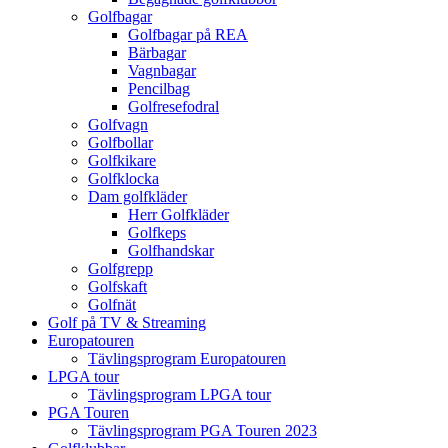
Golfbagar
Golfbagar på REA
Bärbagar
Vagnbagar
Pencilbag
Golfresefodral
Golfvagn
Golfbollar
Golfkikare
Golfklocka
Dam golfkläder
Herr Golfkläder
Golfkeps
Golfhandskar
Golfgrepp
Golfskaft
Golfnät
Golf på TV & Streaming
Europatouren
Tävlingsprogram Europatouren
LPGA tour
Tävlingsprogram LPGA tour
PGA Touren
Tävlingsprogram PGA Touren 2023