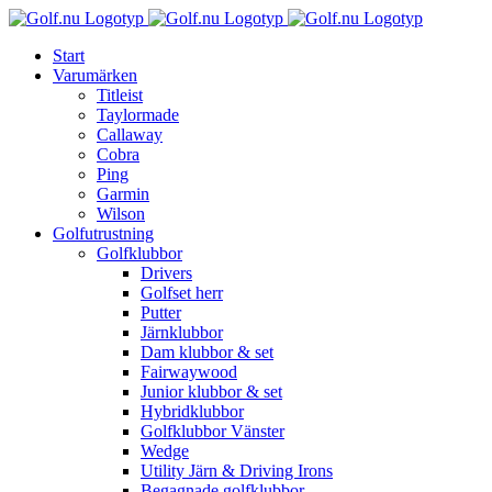
Fortsätt
till
Start
innehållet
Varumärken
Titleist
Taylormade
Callaway
Cobra
Ping
Garmin
Wilson
Golfutrustning
Golfklubbor
Drivers
Golfset herr
Putter
Järnklubbor
Dam klubbor & set
Fairwaywood
Junior klubbor & set
Hybridklubbor
Golfklubbor Vänster
Wedge
Utility Järn & Driving Irons
Begagnade golfklubbor