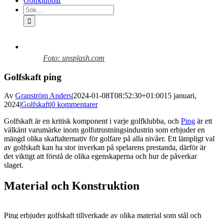
Golfklubbar
Sök
efter:
Visa
större
Foto: unsplash.com
bild
Golfskaft ping
Av
Granström Anders
|
2024-01-08T08:52:30+01:00
15 januari,
2024
|
Golfskaft
|
0 kommentarer
Golfskaft är en kritisk komponent i varje golfklubba, och
Ping
är ett
välkänt varumärke inom golfutrustningsindustrin som erbjuder en
mängd olika skaftalternativ för golfare på alla nivåer. Ett lämpligt val
av golfskaft kan ha stor inverkan på spelarens prestanda, därför är
det viktigt att förstå de olika egenskaperna och hur de påverkar
slaget.
Material och Konstruktion
Ping erbjuder golfskaft tillverkade av olika material som stål och