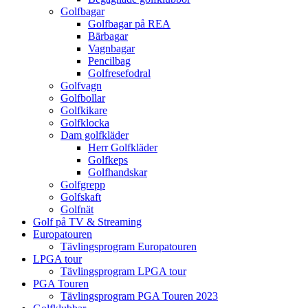
Golfbagar
Golfbagar på REA
Bärbagar
Vagnbagar
Pencilbag
Golfresefodral
Golfvagn
Golfbollar
Golfkikare
Golfklocka
Dam golfkläder
Herr Golfkläder
Golfkeps
Golfhandskar
Golfgrepp
Golfskaft
Golfnät
Golf på TV & Streaming
Europatouren
Tävlingsprogram Europatouren
LPGA tour
Tävlingsprogram LPGA tour
PGA Touren
Tävlingsprogram PGA Touren 2023