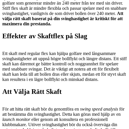
golfare som genererar mindre än 240 meter från tee med sin driver.
Stiff flex skaft är mindre flexibla och passar spelare med en snabbare
svinghastighet, vanligtvis de som driver bollen över 240 meter.
Att
välja rätt skaft baserat på din svinghastighet är kritiskt för att
maximera din prestanda.
Effekter av Skaftflex på Slag
Ett skaft med regular flex kan hjälpa golfare med långsammare
svinghastigheter att uppnå högre bollflykt och längre distans. Ett stiff
skaft kan däremot ge bättre kontroll och noggrannhet för spelare
med snabbare svingar. Det är viktigt att notera att ett för flexibelt
skaft kan leda till att bollen dras eller skjuts, medan ett för styvt skaft
kan resultera i en lägre bollflykt och minskad distans.
Att Välja Rätt Skaft
För att hitta rätt skaft bör du genomföra en
swing speed analysis
för
att bestämma din svinghastighet. Detta kan göras med hjälp av en
launch monitor
eller genom att konsultera en professionell
klubbmakare. Utöver svinghastighet bör du också överväga din