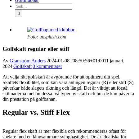
Golfklubbar
Sök
efter:
Visa
större
Foto: unsplash.com
bild
Golfskaft regular eller stiff
Av
Granström Anders
|
2024-01-08T08:50:56+01:00
11 januari,
2024
|
Golfskaft
|
0 kommentarer
Att välja rätt golfskaft är avgörande för att optimera ditt spel.
Skaftets flexibilitet, som kan vara antingen regular (R) eller stiff (S),
påverkar både slagets riktning och längd. Det är viktigt att förstå
skillnaderna mellan dessa två typer av skaft och hur de kan påverka
din prestation på golfbanan.
Regular vs. Stiff Flex
Regular flex skaft är mer flexibla och rekommenderas oftast för
spelare med en långsammare svinghastighet. De är idealiska för