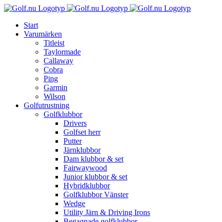
Fortsätt
till
Start
innehållet
Varumärken
Titleist
Taylormade
Callaway
Cobra
Ping
Garmin
Wilson
Golfutrustning
Golfklubbor
Drivers
Golfset herr
Putter
Järnklubbor
Dam klubbor & set
Fairwaywood
Junior klubbor & set
Hybridklubbor
Golfklubbor Vänster
Wedge
Utility Järn & Driving Irons
Begagnade golfklubbor